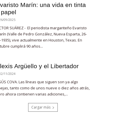
varisto Marín: una vida en tinta
 papel
26/09/2025
CTOR SUÁREZ - El periodista margariteño Evaristo
rín (Valle de Pedro González, Nueva Esparta, 26-
-1935), vive actualmente en Houston, Texas. En
tubre cumplirá 90 años...
lexis Argüello y el Libertador
12/11/2024
SÚS COVA. Las líneas que siguen son ya algo
ejas, tanto como de unos nueve o diez años atrás,
ro ahora contienen varias adiciones,...
Cargar más