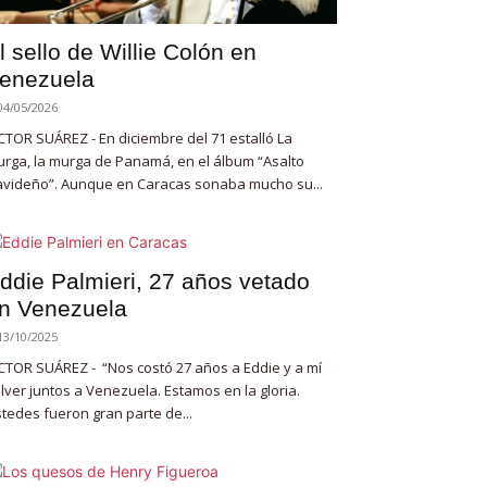
l sello de Willie Colón en
enezuela
04/05/2026
CTOR SUÁREZ - En diciembre del 71 estalló La
rga, la murga de Panamá, en el álbum “Asalto
videño”. Aunque en Caracas sonaba mucho su...
ddie Palmieri, 27 años vetado
n Venezuela
13/10/2025
CTOR SUÁREZ - “Nos costó 27 años a Eddie y a mí
lver juntos a Venezuela. Estamos en la gloria.
tedes fueron gran parte de...