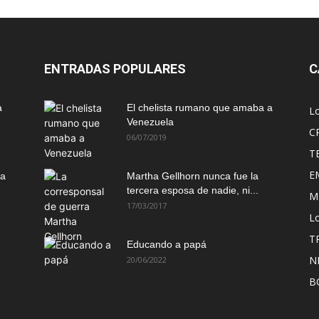
ENTRADAS POPULARES
C
a
El chelista rumano que amaba a
L
Venezuela
C
06/07/2019
T
E
ma
Martha Gellhorn nunca fue la
tercera esposa de nadie, ni...
M
17/03/2017
Lo
T
Educando a papá
N
20/06/2022
B