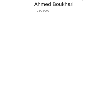
Ahmed Boukhari
-
26/05/2021