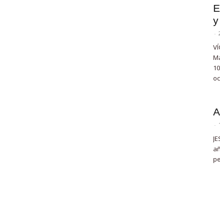
E
y
-
VÍ
Ma
10
oc
A
-
JE
añ
pe