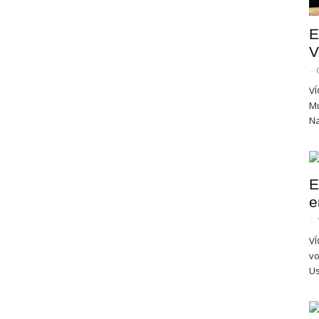
E
V
-
VÍ
Mu
Na
E
e
-
VÍ
vo
Us