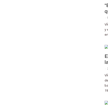
“
q
-
VÍ
y 
en
E
l
-
VÍ
de
ba
19