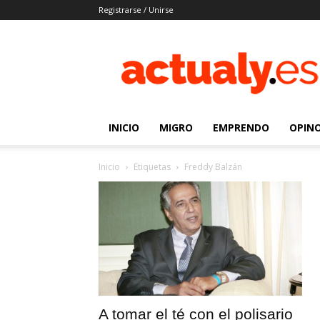
Registrarse / Unirse
Actualy.es
|
Noticias
de
los
venezolanos
INICIO
MIGRO
EMPRENDO
OPIN
que
emigraron
Inicio
Etiquetas
Freddy Balzán
A tomar el té con el polisario