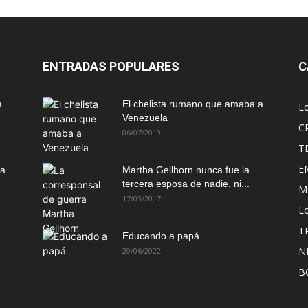
ENTRADAS POPULARES
C
a
El chelista rumano que amaba a
L
Venezuela
C
06/07/2019
T
E
ma
Martha Gellhorn nunca fue la
tercera esposa de nadie, ni...
M
17/03/2017
Lo
T
Educando a papá
N
20/06/2022
B