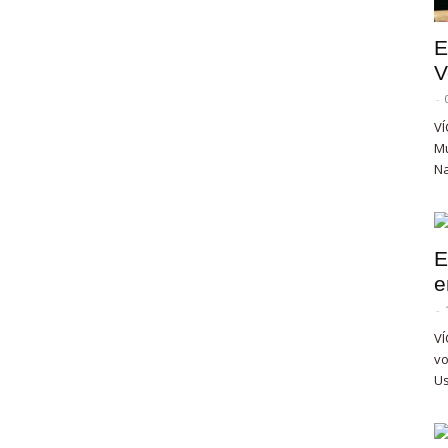
E
V
-
VÍ
Mu
Na
E
e
-
VÍ
vo
Us