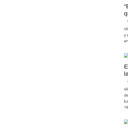
“
q
-
VÍ
y 
en
E
l
-
VÍ
de
ba
19