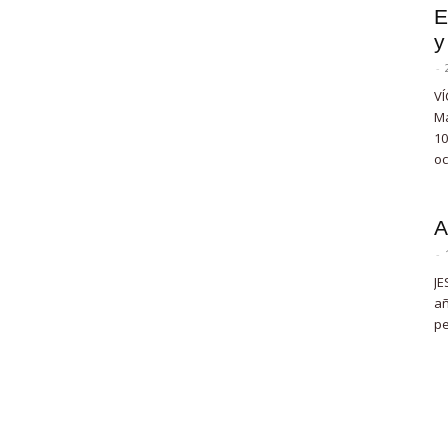
E
y
-
VÍ
Ma
10
oc
A
-
JE
añ
pe