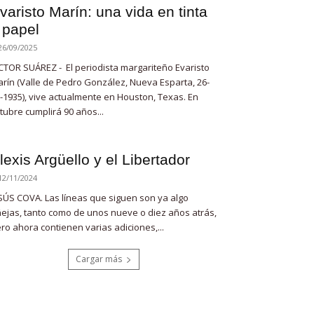
varisto Marín: una vida en tinta
 papel
26/09/2025
CTOR SUÁREZ - El periodista margariteño Evaristo
rín (Valle de Pedro González, Nueva Esparta, 26-
-1935), vive actualmente en Houston, Texas. En
tubre cumplirá 90 años...
lexis Argüello y el Libertador
12/11/2024
SÚS COVA. Las líneas que siguen son ya algo
ejas, tanto como de unos nueve o diez años atrás,
ro ahora contienen varias adiciones,...
Cargar más