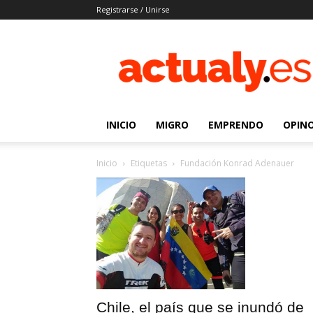
Registrarse / Unirse
Actualy.es
|
Noticias
de
los
venezolanos
INICIO
MIGRO
EMPRENDO
OPIN
que
emigraron
Inicio
Etiquetas
Fundación Konrad Adenauer
Chile, el país que se inundó de