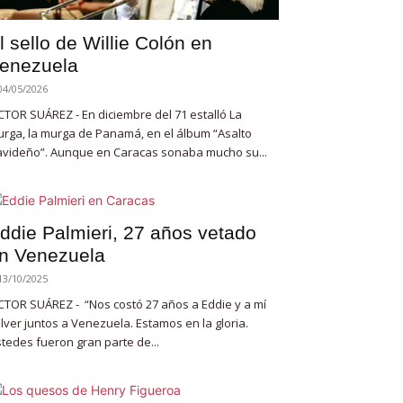
l sello de Willie Colón en
enezuela
04/05/2026
CTOR SUÁREZ - En diciembre del 71 estalló La
rga, la murga de Panamá, en el álbum “Asalto
videño”. Aunque en Caracas sonaba mucho su...
ddie Palmieri, 27 años vetado
n Venezuela
13/10/2025
CTOR SUÁREZ - “Nos costó 27 años a Eddie y a mí
lver juntos a Venezuela. Estamos en la gloria.
tedes fueron gran parte de...