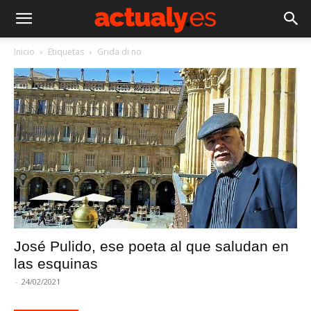
Inicio
Etiquetas
Grida di no
José Pulido, ese poeta al que saludan en
las esquinas
-
24/02/2021