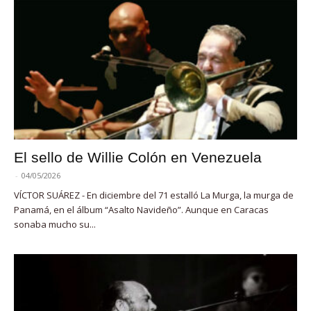
El sello de Willie Colón en Venezuela
-
04/05/2026
VÍCTOR SUÁREZ - En diciembre del 71 estalló La Murga, la murga de
Panamá, en el álbum “Asalto Navideño”. Aunque en Caracas
sonaba mucho su...