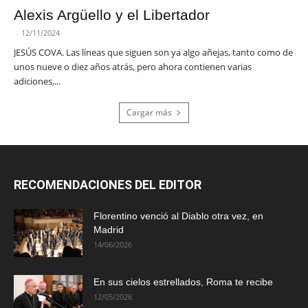
Alexis Argüello y el Libertador
-
12/11/2024
JESÚS COVA. Las líneas que siguen son ya algo añejas, tanto como de
unos nueve o diez años atrás, pero ahora contienen varias
adiciones,...
Cargar más
RECOMENDACIONES DEL EDITOR
Florentino venció al Diablo otra vez, en
Madrid
14/06/2026
En sus cielos estrellados, Roma te recibe
12/05/2026