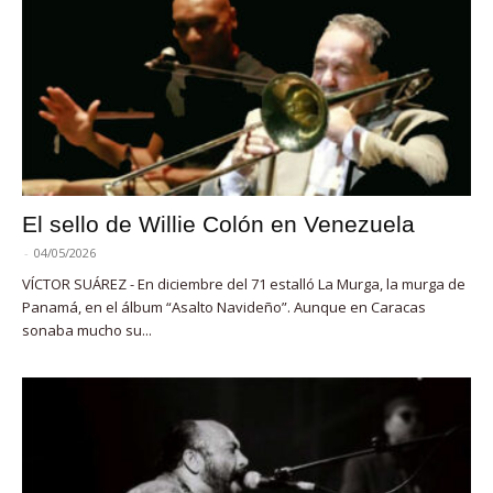
El sello de Willie Colón en Venezuela
-
04/05/2026
VÍCTOR SUÁREZ - En diciembre del 71 estalló La Murga, la murga de
Panamá, en el álbum “Asalto Navideño”. Aunque en Caracas
sonaba mucho su...