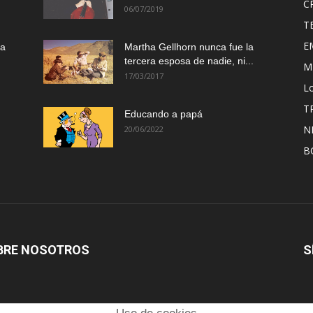
C
06/07/2019
T
E
ma
Martha Gellhorn nunca fue la
tercera esposa de nadie, ni...
M
17/03/2017
Lo
T
Educando a papá
N
20/06/2022
B
BRE NOSOTROS
S