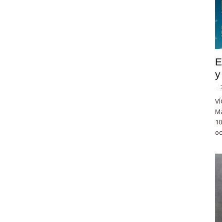
E
y
-
VÍ
Ma
10
oc