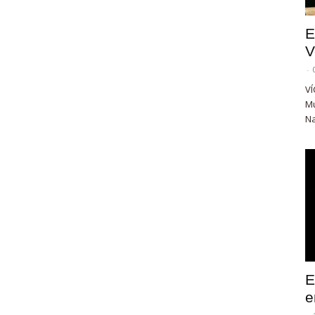
E
V
-
VÍ
Mu
Na
E
e