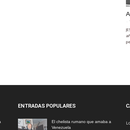
A
-
JE
añ
pe
ENTRADAS POPULARES
C
a
El chelista rumano que amaba a
L
Venezuela