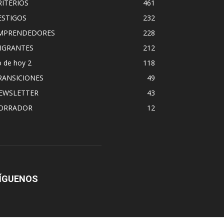
RITERIOS
461
ESTIGOS
232
MPRENDEDORES
228
IGRANTES
212
 de hoy 2
118
RANSICIONES
49
EWSLETTER
43
ORRADOR
12
ÍGUENOS