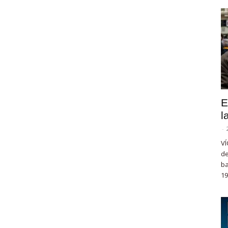
E
l
-
VÍ
de
ba
19