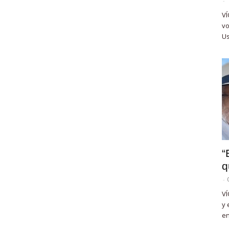
-
VÍ
vo
Us
“
q
-
VÍ
y 
en