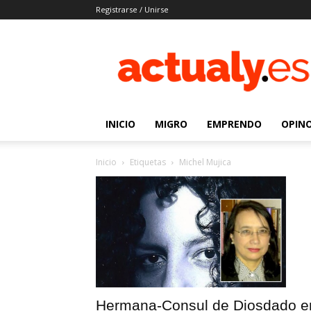
Registrarse / Unirse
Actualy.es
|
Noticias
de
los
venezolanos
INICIO
MIGRO
EMPRENDO
OPIN
que
emigraron
Inicio
Etiquetas
Michel Mujica
Hermana-Consul de Diosdado e