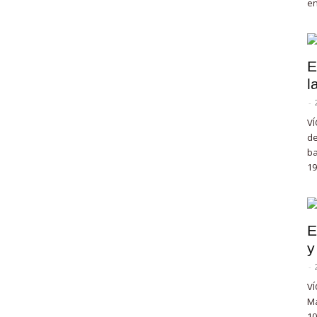
en
E
l
-
VÍ
de
ba
19
E
y
-
VÍ
Ma
10