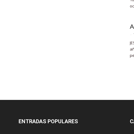
oc
A
-
JE
añ
pe
ENTRADAS POPULARES
C