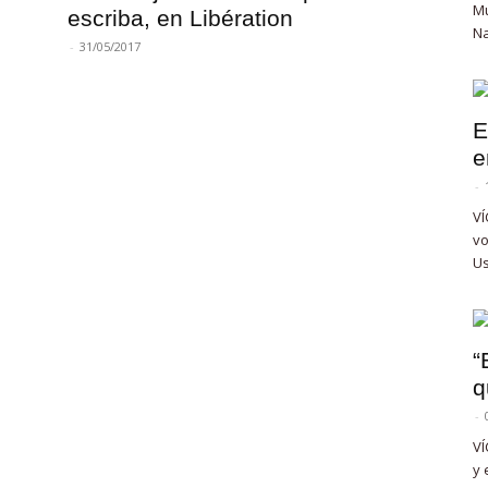
Mu
escriba, en Libération
Na
-
31/05/2017
E
e
-
VÍ
vo
Us
“
q
-
VÍ
y 