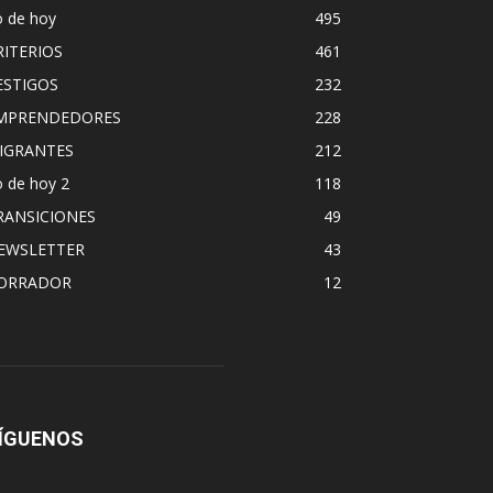
o de hoy
495
RITERIOS
461
ESTIGOS
232
MPRENDEDORES
228
IGRANTES
212
 de hoy 2
118
RANSICIONES
49
EWSLETTER
43
ORRADOR
12
ÍGUENOS