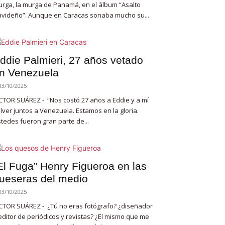
rga, la murga de Panamá, en el álbum “Asalto
videño”. Aunque en Caracas sonaba mucho su...
ddie Palmieri, 27 años vetado
n Venezuela
13/10/2025
CTOR SUÁREZ - “Nos costó 27 años a Eddie y a mí
lver juntos a Venezuela. Estamos en la gloria.
tedes fueron gran parte de...
El Fuga” Henry Figueroa en las
ueseras del medio
03/10/2025
CTOR SUÁREZ - ¿Tú no eras fotógrafo? ¿diseñador
editor de periódicos y revistas? ¿El mismo que me