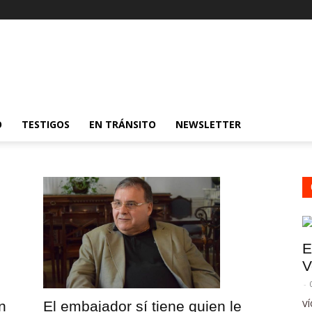
O
TESTIGOS
EN TRÁNSITO
NEWSLETTER
E
V
-
VÍ
El embajador sí tiene quien le
n