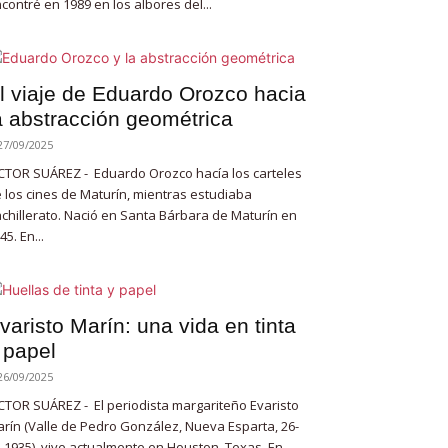
contré en 1989 en los albores del...
l viaje de Eduardo Orozco hacia
a abstracción geométrica
27/09/2025
CTOR SUÁREZ - Eduardo Orozco hacía los carteles
 los cines de Maturín, mientras estudiaba
chillerato. Nació en Santa Bárbara de Maturín en
45. En...
varisto Marín: una vida en tinta
 papel
26/09/2025
CTOR SUÁREZ - El periodista margariteño Evaristo
rín (Valle de Pedro González, Nueva Esparta, 26-
-1935), vive actualmente en Houston, Texas. En