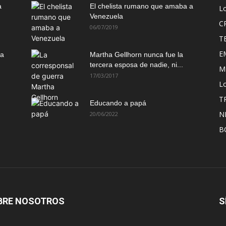
a
El chelista rumano que amaba a
L
Venezuela
C
06/07/2019
T
E
ma
Martha Gellhorn nunca fue la
tercera esposa de nadie, ni...
M
17/03/2017
Lo
T
Educando a papá
N
20/06/2022
B
BRE NOSOTROS
S