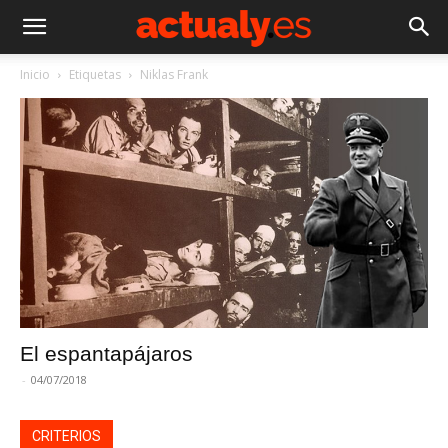
Inicio
Etiquetas
Niklas Frank
El espantapájaros
-
04/07/2018
CRITERIOS