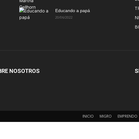
T
Educando a papá
N
20/06/2022
B
BRE NOSOTROS
S
INICIO
MIGRO
EMPRENDO