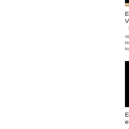
E
V
-
VÍ
Mu
Na
E
e