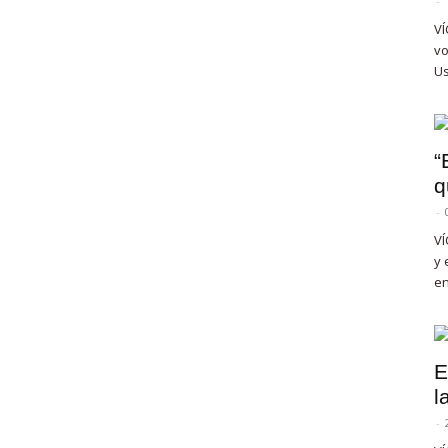
-
VÍ
vo
Us
“
q
-
VÍ
y 
en
E
l
-