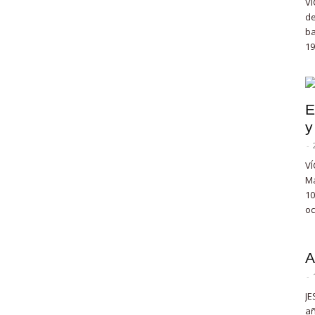
VÍ
de
ba
19
E
y
-
VÍ
Ma
10
oc
A
-
JE
añ