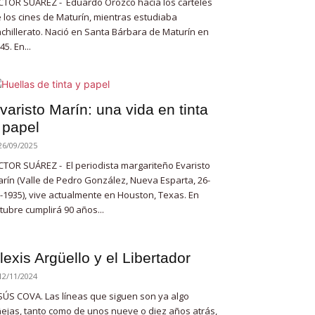
CTOR SUÁREZ - Eduardo Orozco hacía los carteles
 los cines de Maturín, mientras estudiaba
chillerato. Nació en Santa Bárbara de Maturín en
45. En...
varisto Marín: una vida en tinta
 papel
26/09/2025
CTOR SUÁREZ - El periodista margariteño Evaristo
rín (Valle de Pedro González, Nueva Esparta, 26-
-1935), vive actualmente en Houston, Texas. En
tubre cumplirá 90 años...
lexis Argüello y el Libertador
12/11/2024
SÚS COVA. Las líneas que siguen son ya algo
ejas, tanto como de unos nueve o diez años atrás,