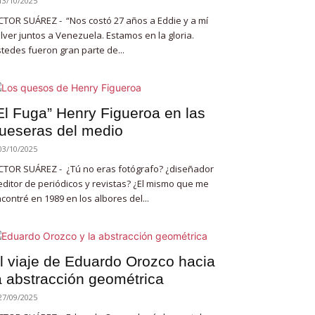
13/10/2025
CTOR SUÁREZ - “Nos costó 27 años a Eddie y a mí
lver juntos a Venezuela. Estamos en la gloria.
tedes fueron gran parte de...
El Fuga” Henry Figueroa en las
ueseras del medio
03/10/2025
CTOR SUÁREZ - ¿Tú no eras fotógrafo? ¿diseñador
editor de periódicos y revistas? ¿El mismo que me
contré en 1989 en los albores del...
l viaje de Eduardo Orozco hacia
a abstracción geométrica
27/09/2025