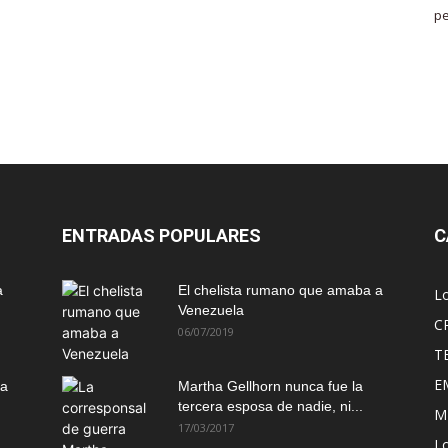
pe
ENTRADAS POPULARES
C
a
El chelista rumano que amaba a
L
Venezuela
C
06/07/2019
T
E
ma
Martha Gellhorn nunca fue la
tercera esposa de nadie, ni...
M
17/03/2017
Lo