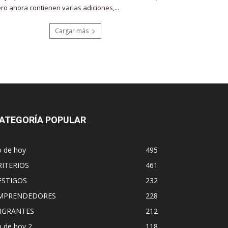
ro ahora contienen varias adiciones,...
Cargar más
ATEGORÍA POPULAR
o de hoy
495
RITERIOS
461
ESTIGOS
232
MPRENDEDORES
228
IGRANTES
212
 de hoy 2
118