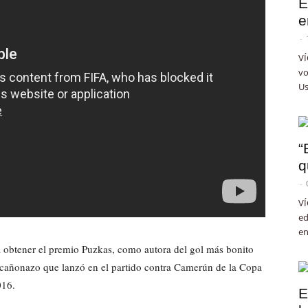
E
e
-
VÍ
vo
Us
“
q
-
VÍ
ed
en
a obtener el premio Puzkas, como autora del gol más bonito
 cañonazo que lanzó en el partido contra Camerún de la Copa
016.
E