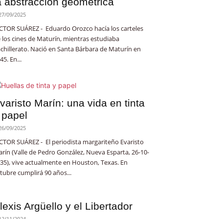
a abstracción geométrica
27/09/2025
CTOR SUÁREZ - Eduardo Orozco hacía los carteles
 los cines de Maturín, mientras estudiaba
chillerato. Nació en Santa Bárbara de Maturín en
45. En...
varisto Marín: una vida en tinta
 papel
26/09/2025
CTOR SUÁREZ - El periodista margariteño Evaristo
rín (Valle de Pedro González, Nueva Esparta, 26-10-
35), vive actualmente en Houston, Texas. En
tubre cumplirá 90 años...
lexis Argüello y el Libertador
12/11/2024