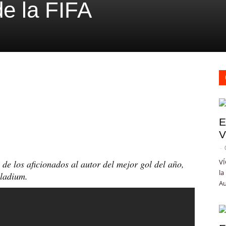
e la FIFA
E
V
-
VÍ
 de los aficionados al autor del mejor gol del año,
la
lladium.
Au