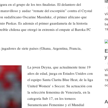
l
ura en el grupo de los tres finalistas. El delantero del
-
 maravilloso y audaz “remate del escorpión” contra el Crystal
VÍ
on sudafricano Oscarine Masuluke, el primer africano que
de
emio Puskas. Es además el primer guardameta de la historia
ba
reíble chilena que otorgó in extremis el empate al Baroka FC
19
n jugadores de siete países (Ghana, Argentina, Francia,
E
y
-
La joven Deyna, que actualmente tiene 19
VÍ
años de edad, juega en Estados Unidos con
Ma
el equipo Santa Clarita Blue Heat, de la liga
19
oc
United Women’ s Soccer. Su actuación con
la selección femenina de Venezuela, en la
categoría Sub 17, en los torneos
A
Suramericano Femenino y el Mundial
-