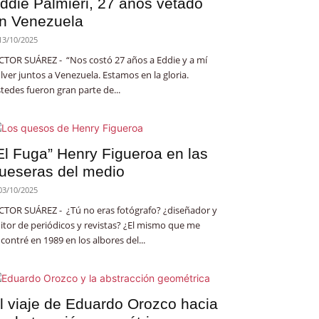
ddie Palmieri, 27 años vetado
n Venezuela
13/10/2025
CTOR SUÁREZ - “Nos costó 27 años a Eddie y a mí
lver juntos a Venezuela. Estamos en la gloria.
tedes fueron gran parte de...
El Fuga” Henry Figueroa en las
ueseras del medio
03/10/2025
CTOR SUÁREZ - ¿Tú no eras fotógrafo? ¿diseñador y
itor de periódicos y revistas? ¿El mismo que me
contré en 1989 en los albores del...
l viaje de Eduardo Orozco hacia