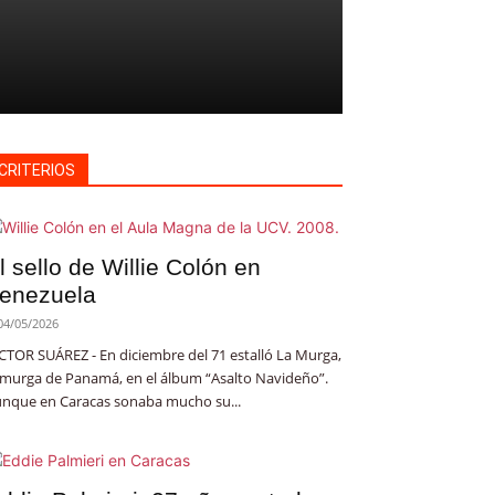
CRITERIOS
l sello de Willie Colón en
enezuela
04/05/2026
CTOR SUÁREZ - En diciembre del 71 estalló La Murga,
 murga de Panamá, en el álbum “Asalto Navideño”.
nque en Caracas sonaba mucho su...