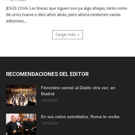
JESÚS COVA. Las líneas que siguen son ya algo añejas, tanto como
de unos nueve o diez años atrás, pero ahora contienen varias
adiciones,...
Cargar más
RECOMENDACIONES DEL EDITOR
Florentino venció al Diablo otra vez, en
Madrid
14/06/2026
En sus cielos estrellados, Roma te recibe
12/05/2026