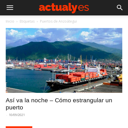
Inicio
Etiquetas
Puertos de Anzoátegui
Así va la noche – Cómo estrangular un
puerto
-
10/09/2021