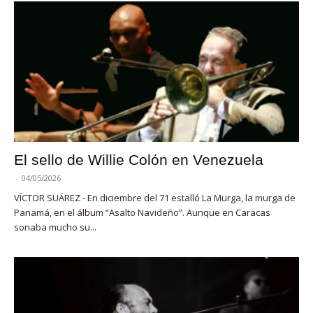
El sello de Willie Colón en Venezuela
-
04/05/2026
VÍCTOR SUÁREZ - En diciembre del 71 estalló La Murga, la murga de
Panamá, en el álbum “Asalto Navideño”. Aunque en Caracas
sonaba mucho su...