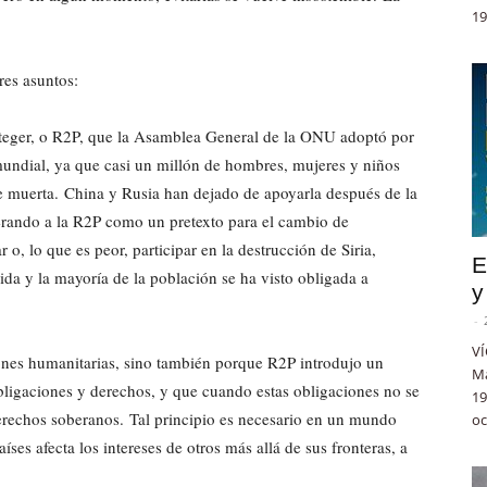
19
res asuntos:
oteger, o R2P, que la Asamblea General de la ONU adoptó por
undial, ya que casi un millón de hombres, mujeres y niños
 muerta. China y Rusia han dejado de apoyarla después de la
erando a la R2P como un pretexto para el cambio de
, lo que es peor, participar en la destrucción de Siria,
E
da y la mayoría de la población se ha visto obligada a
y
-
VÍ
zones humanitarias, sino también porque R2P introdujo un
Ma
obligaciones y derechos, y que cuando estas obligaciones no se
19
erechos soberanos. Tal principio es necesario en un mundo
oc
ses afecta los intereses de otros más allá de sus fronteras, a