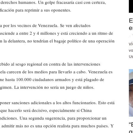
os derechos humanos. Un golpe fracasaría casi con certeza,
icación para reprimir a sus oponentes.
E
da por los vecinos de Venezuela. Se ven afectados
e
asciende a entre 2 y 4 millones y está creciendo a un ritmo de
-
 la delantera, no tendrían el bagaje político de una operación
VÍ
vo
Us
ebido al sesgo regional en contra de las intervenciones
ela carecen de los medios para llevarlo a cabo. Venezuela es
ene hasta 100.000 ciudadanos armados y está plagado de
égimen. La intervención no sería un juego de niños.
mponer sanciones adicionales a los altos funcionarios. Esto está
 que hacerlo será decisivo, especialmente si China
ondiciones. Una segunda sugerencia, para proporcionar un
“
a; admitir más no es una opción realista para muchos países. Y
q