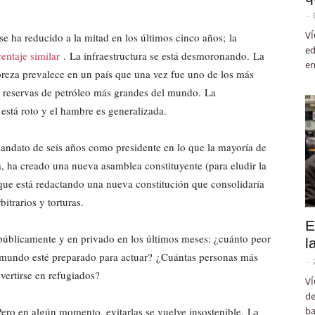
-
VÍ
e ha reducido a la mitad en los últimos cinco años; la
ed
entaje similar
. La infraestructura se está desmoronando. La
en
obreza prevalece en un país que una vez fue uno de los más
as reservas de petróleo más grandes del mundo. La
 está roto y el hambre es generalizada.
ndato de seis años como presidente en lo que la mayoría de
, ha creado una nueva asamblea constituyente (para eludir la
que está redactando una nueva constitución que consolidaría
bitrarios y torturas.
E
públicamente y en privado en los últimos meses: ¿cuánto peor
l
l mundo esté preparado para actuar? ¿Cuántas personas más
-
ertirse en refugiados?
VÍ
de
Pero en algún momento, evitarlas se vuelve insostenible. La
ba