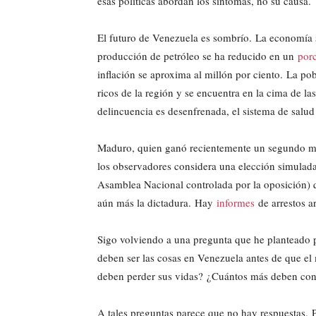
esas políticas abordan los síntomas, no su causa.
El futuro de Venezuela es sombrío. La economía s
producción de petróleo se ha reducido en un
porc
inflación se aproxima al millón por ciento. La p
ricos de la región y se encuentra en la cima de l
delincuencia es desenfrenada, el sistema de salud
Maduro, quien ganó recientemente un segundo ma
los observadores considera una elección simulada
Asamblea Nacional controlada por la oposición) 
aún más la dictadura. Hay
informes
de arrestos ar
Sigo volviendo a una pregunta que he planteado 
deben ser las cosas en Venezuela antes de que e
deben perder sus vidas? ¿Cuántos más deben conv
A tales preguntas parece que no hay respuestas. 