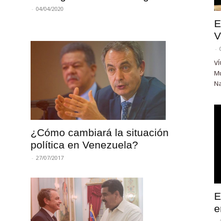
-
04/04/2020
E
V
-
VÍ
Mu
Na
¿Cómo cambiará la situación
política en Venezuela?
-
27/07/2017
E
e