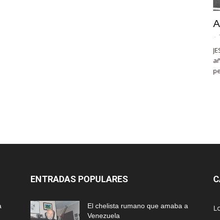
A
-
JE
añ
pe
ENTRADAS POPULARES
C
a
El chelista rumano que amaba a
L
Venezuela