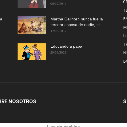
C
06/07/2019
T
E
ma
Martha Gellhorn nunca fue la
tercera esposa de nadie, ni...
M
17/03/2017
Lo
T
Educando a papá
N
20/06/2022
B
BRE NOSOTROS
S