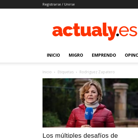
Registrarse / Unirse
Actualy.es
|
Noticias
de
los
venezolanos
INICIO
MIGRO
EMPRENDO
OPIN
que
emigraron
Inicio
Etiquetas
Rodriguez Zapatero
Los múltiples desafíos de