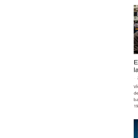
E
l
-
VÍ
de
ba
19