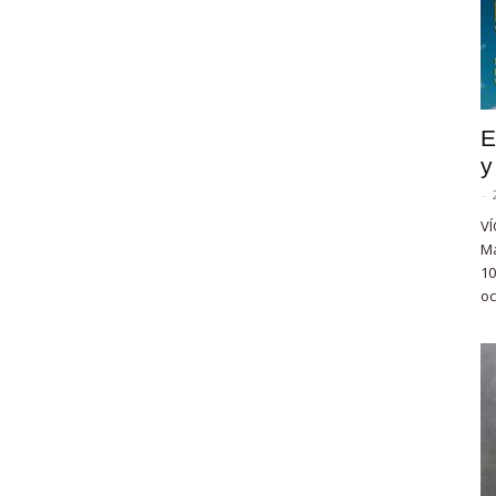
E
y
-
VÍ
Ma
10
oc