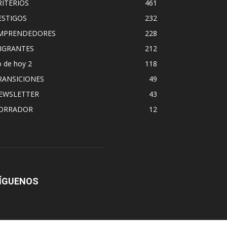
RITERIOS
461
ESTIGOS
232
MPRENDEDORES
228
IGRANTES
212
 de hoy 2
118
RANSICIONES
49
EWSLETTER
43
ORRADOR
12
ÍGUENOS