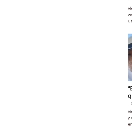
-
VÍ
vo
Us
“
q
-
VÍ
y 
en