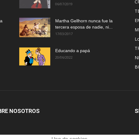
C
06/07/2019
T
E
ma
Martha Gellhorn nunca fue la
tercera esposa de nadie, ni...
M
17/03/2017
Lo
T
Educando a papá
N
20/06/2022
B
BRE NOSOTROS
S