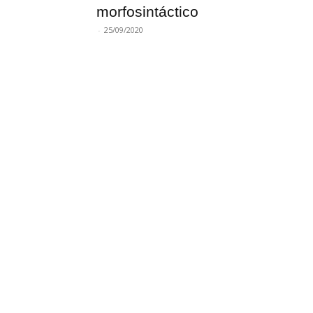
morfosintáctico
-
25/09/2020