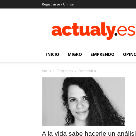
Registrarse / Unirse
Actualy.es
|
Noticias
de
los
venezolanos
INICIO
MIGRO
EMPRENDO
OPIN
que
emigraron
Inicio
Etiquetas
Semantica
A la vida sabe hacerle un anális