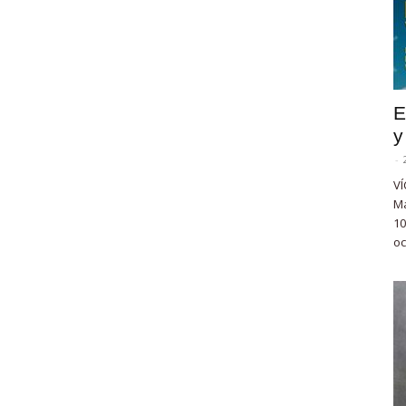
E
y
-
VÍ
Ma
10
oc