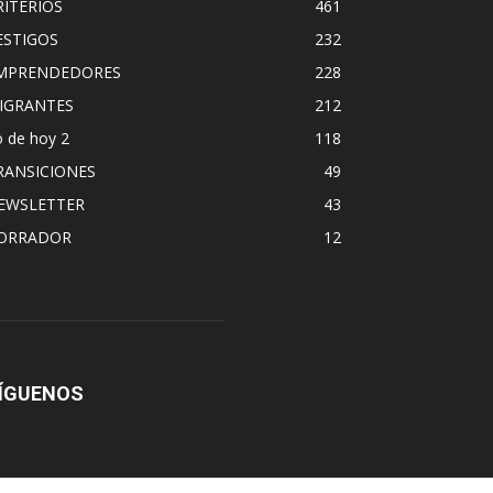
RITERIOS
461
ESTIGOS
232
MPRENDEDORES
228
IGRANTES
212
 de hoy 2
118
RANSICIONES
49
EWSLETTER
43
ORRADOR
12
ÍGUENOS