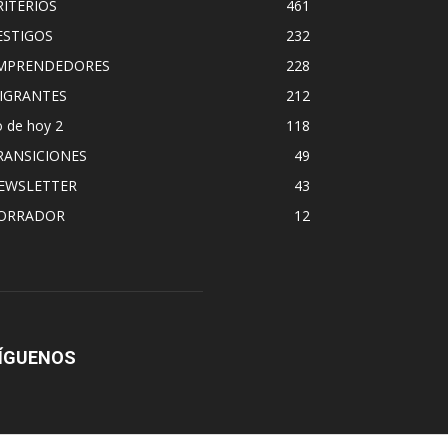
RITERIOS
461
ESTIGOS
232
MPRENDEDORES
228
IGRANTES
212
 de hoy 2
118
RANSICIONES
49
EWSLETTER
43
ORRADOR
12
ÍGUENOS