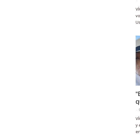
-
VÍ
vo
Us
“
q
-
VÍ
y 
en