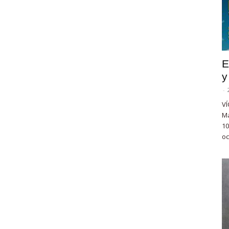
E
y
-
VÍ
Ma
10
oc