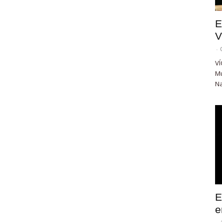
E
V
-
VÍ
Mu
Na
E
e