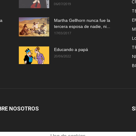
C
06/07/2019
T
E
ma
Martha Gellhorn nunca fue la
tercera esposa de nadie, ni...
M
17/03/2017
Lo
T
Educando a papá
N
20/06/2022
B
BRE NOSOTROS
S