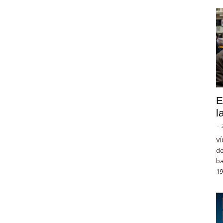
E
l
-
VÍ
de
ba
19