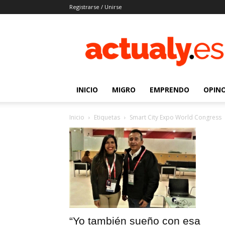
Registrarse / Unirse
Actualy.es
|
Noticias
de
los
venezolanos
INICIO
MIGRO
EMPRENDO
OPIN
que
emigraron
Inicio
Etiquetas
Smart City Expo World Congress
“Yo también sueño con esa