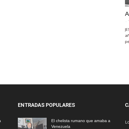
A
-
JE
añ
pe
ENTRADAS POPULARES
C
a
El chelista rumano que amaba a
L
Venezuela