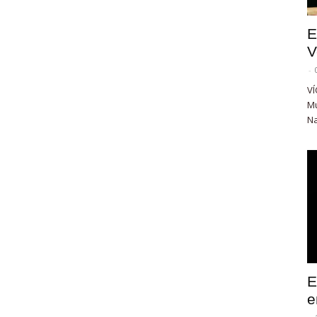
E
V
-
VÍ
Mu
Na
E
e