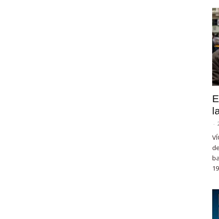
E
l
-
VÍ
de
ba
19