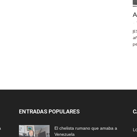
A
-
JE
añ
pe
ENTRADAS POPULARES
C
a
El chelista rumano que amaba a
L
Venezuela