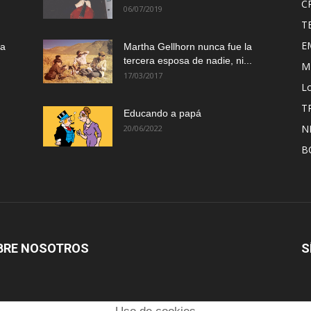
C
06/07/2019
T
E
ma
Martha Gellhorn nunca fue la
tercera esposa de nadie, ni...
M
17/03/2017
Lo
T
Educando a papá
N
20/06/2022
B
BRE NOSOTROS
S