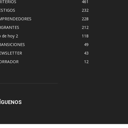
RITERIOS
461
ESTIGOS
232
MPRENDEDORES
228
IGRANTES
212
 de hoy 2
118
RANSICIONES
49
EWSLETTER
43
ORRADOR
12
ÍGUENOS