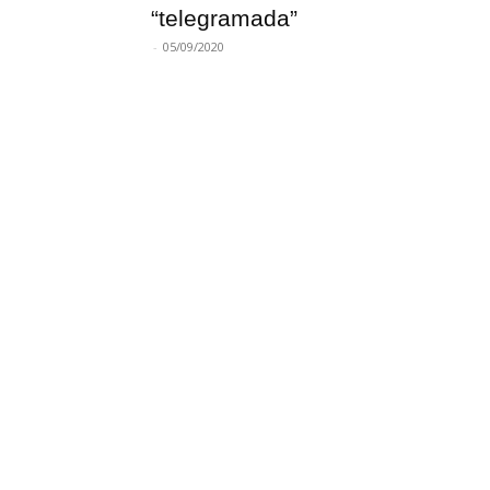
“telegramada”
-
05/09/2020