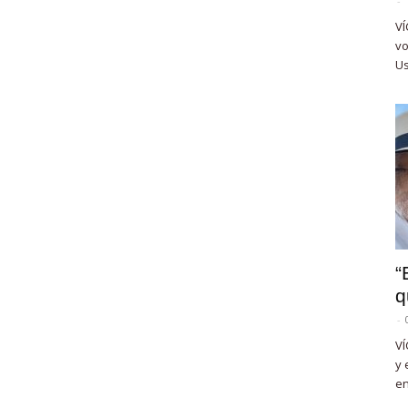
-
VÍ
vo
Us
“
q
-
VÍ
y 
en