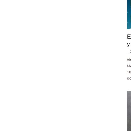
E
y
-
VÍ
Ma
10
oc