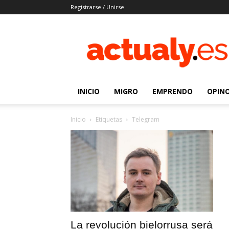
Registrarse / Unirse
Actualy.es
|
Noticias
de
los
venezolanos
INICIO
MIGRO
EMPRENDO
OPIN
que
emigraron
Inicio
Etiquetas
Telegram
La revolución bielorrusa será