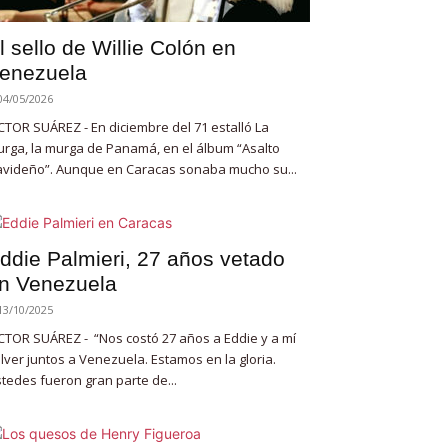
l sello de Willie Colón en
enezuela
04/05/2026
CTOR SUÁREZ - En diciembre del 71 estalló La
rga, la murga de Panamá, en el álbum “Asalto
videño”. Aunque en Caracas sonaba mucho su...
ddie Palmieri, 27 años vetado
n Venezuela
13/10/2025
CTOR SUÁREZ - “Nos costó 27 años a Eddie y a mí
lver juntos a Venezuela. Estamos en la gloria.
tedes fueron gran parte de...