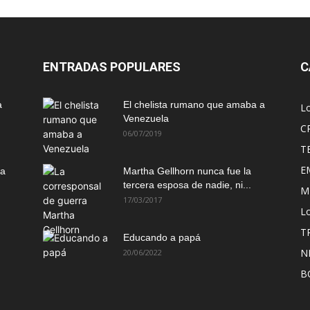
ENTRADAS POPULARES
C
a
El chelista rumano que amaba a
L
Venezuela
C
06/07/2019
T
E
ma
Martha Gellhorn nunca fue la
tercera esposa de nadie, ni...
M
17/03/2017
Lo
T
Educando a papá
N
20/06/2022
B