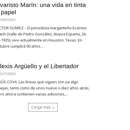
varisto Marín: una vida en tinta
 papel
26/09/2025
CTOR SUÁREZ - El periodista margariteño Evaristo
rín (Valle de Pedro González, Nueva Esparta, 26-
-1935), vive actualmente en Houston, Texas. En
tubre cumplirá 90 años...
lexis Argüello y el Libertador
12/11/2024
SÚS COVA. Las líneas que siguen son ya algo
ejas, tanto como de unos nueve o diez años atrás,
ro ahora contienen varias adiciones,...
Cargar más