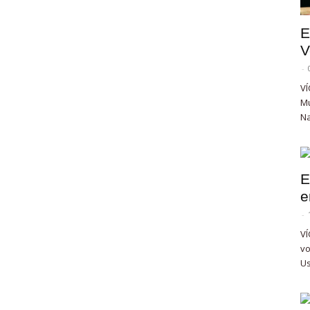
E
V
-
VÍ
Mu
Na
E
e
-
VÍ
vo
Us