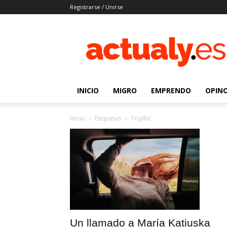
Registrarse / Unirse
Actualy.es
|
Noticias
de
los
venezolanos
INICIO
MIGRO
EMPRENDO
OPIN
que
emigraron
Inicio
Etiquetas
Trujillo
Un llamado a María Katiuska