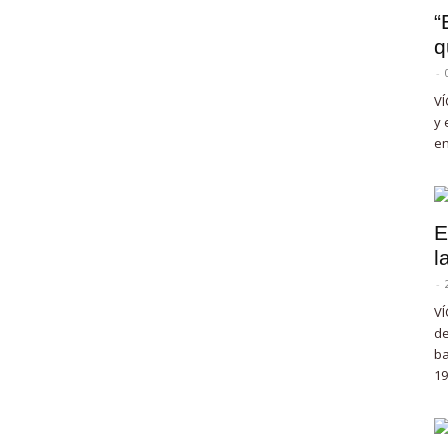
“
q
-
VÍ
y 
en
E
l
-
VÍ
de
ba
19