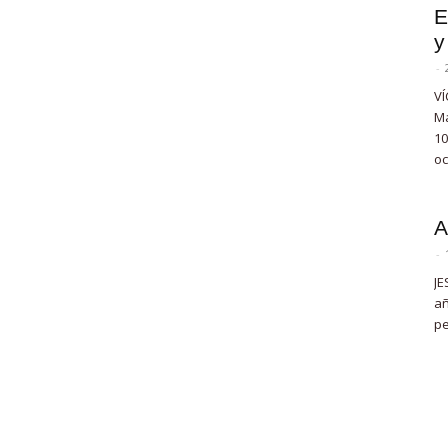
E
y
-
VÍ
Ma
10
oc
A
-
JE
añ
pe