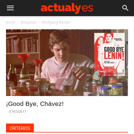
Inicio
Etiquetas
Wolfgang Becker
¡Good Bye, Chávez!
-
07/05/2017
CRITERIOS