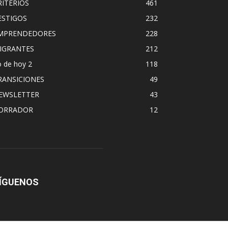
RITERIOS
461
ESTIGOS
232
MPRENDEDORES
228
IGRANTES
212
 de hoy 2
118
RANSICIONES
49
EWSLETTER
43
ORRADOR
12
ÍGUENOS