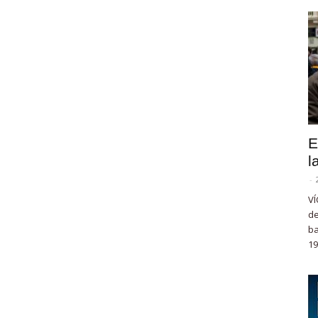
E
l
-
VÍ
de
ba
19