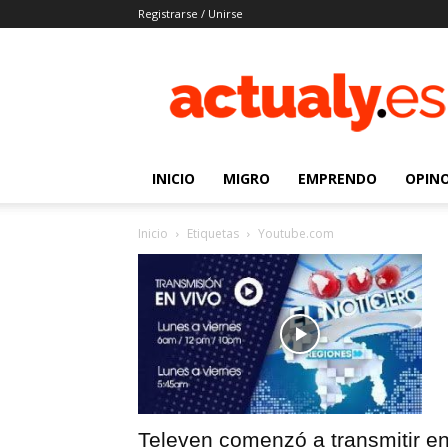
Registrarse / Unirse
Actualy.es
|
Noticias
de
los
venezolanos
INICIO
MIGRO
EMPRENDO
OPIN
que
emigraron
Inicio
Etiquetas
Youtube.com
Televen comenzó a transmitir e