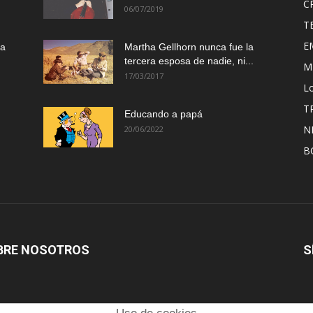
C
06/07/2019
T
E
ma
Martha Gellhorn nunca fue la
tercera esposa de nadie, ni...
M
17/03/2017
Lo
T
Educando a papá
N
20/06/2022
B
BRE NOSOTROS
S