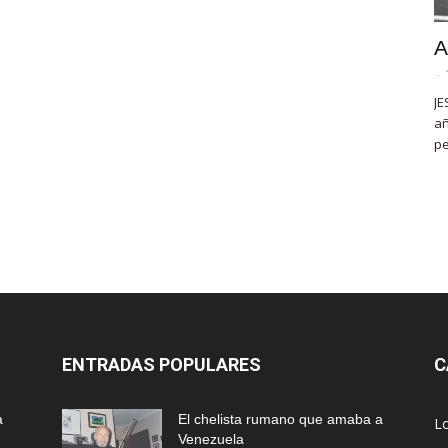
A
-
JE
añ
pe
ENTRADAS POPULARES
C
a
El chelista rumano que amaba a
L
Venezuela