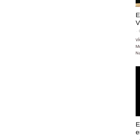
E
V
-
VÍ
Mu
Na
E
e