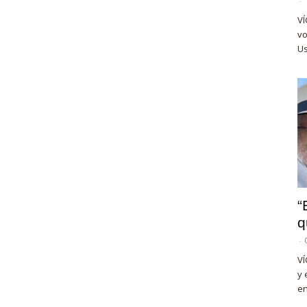
-
VÍ
vo
Us
“
q
-
VÍ
y 
en