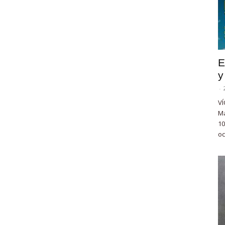
E
y
-
VÍ
Ma
10
oc