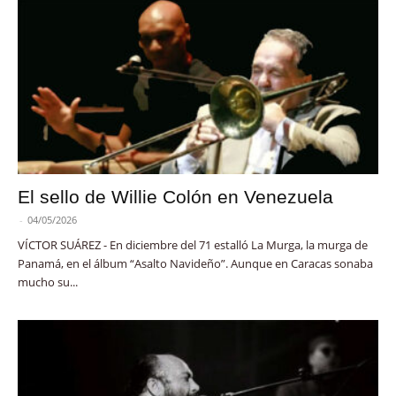
El sello de Willie Colón en Venezuela
-
04/05/2026
VÍCTOR SUÁREZ - En diciembre del 71 estalló La Murga, la murga de
Panamá, en el álbum “Asalto Navideño”. Aunque en Caracas sonaba
mucho su...