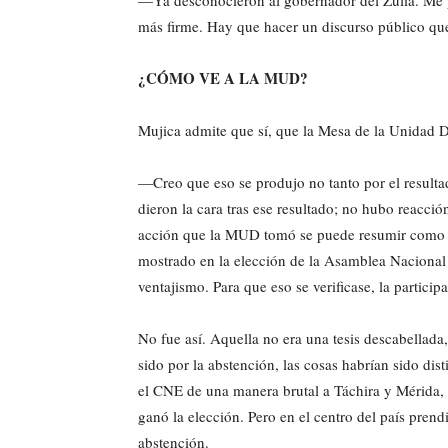
—Ya desconocieron al gobernador del Zulia. Me pa
más firme. Hay que hacer un discurso público que 
¿CÓMO VE A LA MUD?
Mujica admite que sí, que la Mesa de la Unidad 
—Creo que eso se produjo no tanto por el resulta
dieron la cara tras ese resultado; no hubo reacció
acción que la MUD tomó se puede resumir como qu
mostrado en la elección de la Asamblea Nacional
ventajismo. Para que eso se verificase, la particip
No fue así. Aquella no era una tesis descabellada,
sido por la abstención, las cosas habrían sido dis
el CNE de una manera brutal a Táchira y Mérida, 
ganó la elección. Pero en el centro del país pren
abstención.