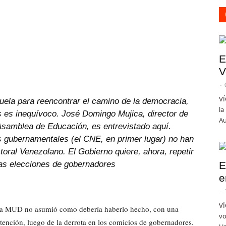
E
V
-
VÍ
zuela para reencontrar el camino de la democracia,
la
es es inequívoco. José Domingo Mujica, director de
Au
Asamblea de Educación, es entrevistado aquí.
 gubernamentales (el CNE, en primer lugar) no han
toral Venezolano. El Gobierno quiere, ahora, repetir
las elecciones de gobernadores
E
e
-
VÍ
 de la MUD no asumió como debería haberlo hecho, con una
vo
tención, luego de la derrota en los comicios de gobernadores.