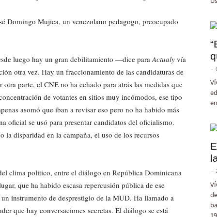
Us
 José Domingo Mujica, un venezolano pedagogo, preocupado
“
q
desde luego hay un gran debilitamiento —dice para
Actualy
vía
-
ón otra vez. Hay un fraccionamiento de las candidaturas de
VÍ
r otra parte, el CNE no ha echado para atrás las medidas que
ed
a concentración de votantes en sitios muy incómodos, ese tipo
en
apenas asomó que iban a revisar eso pero no ha habido más
a oficial se usó para presentar candidatos del oficialismo.
a disparidad en la campaña, el uso de los recursos
E
l
-
 del clima político, entre el diálogo en República Dominicana
 lugar, que ha habido escasa repercusión pública de ese
VÍ
de
mo un instrumento de desprestigio de la MUD. Ha llamado a
ba
nder que hay conversaciones secretas. El diálogo se está
19