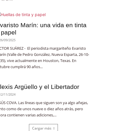
varisto Marín: una vida en tinta
 papel
26/09/2025
CTOR SUÁREZ - El periodista margariteño Evaristo
rín (Valle de Pedro González, Nueva Esparta, 26-10-
35), vive actualmente en Houston, Texas. En
tubre cumplirá 90 años...
lexis Argüello y el Libertador
12/11/2024
SÚS COVA. Las líneas que siguen son ya algo añejas,
nto como de unos nueve o diez años atrás, pero
ora contienen varias adiciones,...
Cargar más