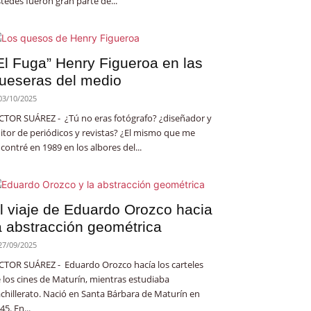
tedes fueron gran parte de...
El Fuga” Henry Figueroa en las
ueseras del medio
03/10/2025
CTOR SUÁREZ - ¿Tú no eras fotógrafo? ¿diseñador y
itor de periódicos y revistas? ¿El mismo que me
contré en 1989 en los albores del...
l viaje de Eduardo Orozco hacia
a abstracción geométrica
27/09/2025
CTOR SUÁREZ - Eduardo Orozco hacía los carteles
 los cines de Maturín, mientras estudiaba
chillerato. Nació en Santa Bárbara de Maturín en
45. En...