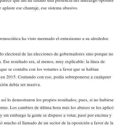
rece que ahí ha faltado una presencia del liderazgo opositor
aplaste ese chantaje, ese sistema abusivo.
Democrática ha visto mermado el entusiasmo a su alrededor.
do electoral de las elecciones de gobernadores sino porque no
n. Ese resultado era, al menos, muy explicable: la línea de
e se contaba con los votantes a favor que se habían
 en 2015. Contando con eso, podía sobreponerse a cualquier
ación debía ser masiva.
 así lo demostraron los propios resultados, pues, si no hubiese
tintas. Los cambios de última hora más los abusos se los aplicó
y sin embargo la gente se dispuso a votar, pasó por encima y
dió mucho el llamado de un sector de la oposición a favor de la