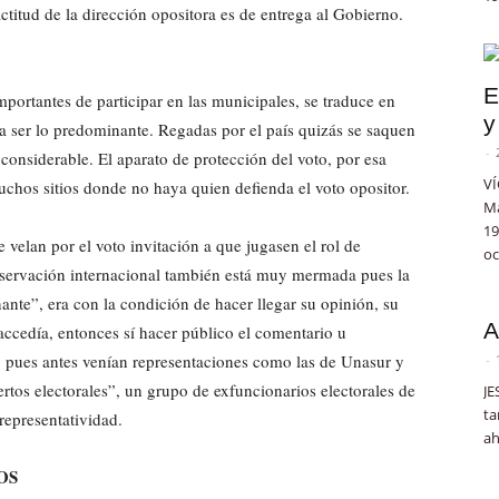
titud de la dirección opositora es de entrega al Gobierno.
E
mportantes de participar en las municipales, se traduce en
y
a ser lo predominante. Regadas por el país quizás se saquen
-
considerable. El aparato de protección del voto, por esa
VÍ
chos sitios donde no haya quien defienda el voto opositor.
Ma
19
 velan por el voto invitación a que jugasen el rol de
oc
bservación internacional también está muy mermada pues la
ante”, era con la condición de hacer llegar su opinión, su
A
 accedía, entonces sí hacer público el comentario u
 pues antes venían representaciones como las de Unasur y
-
tos electorales”, un grupo de exfuncionarios electorales de
JE
ta
representatividad.
ah
OS