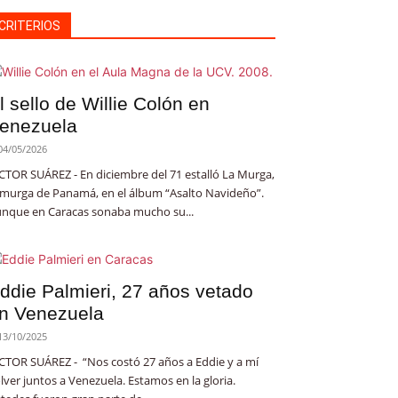
CRITERIOS
l sello de Willie Colón en
enezuela
04/05/2026
CTOR SUÁREZ - En diciembre del 71 estalló La Murga,
 murga de Panamá, en el álbum “Asalto Navideño”.
nque en Caracas sonaba mucho su...
ddie Palmieri, 27 años vetado
n Venezuela
13/10/2025
CTOR SUÁREZ - “Nos costó 27 años a Eddie y a mí
lver juntos a Venezuela. Estamos en la gloria.