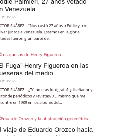
ddie Palmieri, 27 años vetado
n Venezuela
13/10/2025
CTOR SUÁREZ - “Nos costó 27 años a Eddie y a mí
lver juntos a Venezuela. Estamos en la gloria.
tedes fueron gran parte de...
El Fuga” Henry Figueroa en las
ueseras del medio
03/10/2025
CTOR SUÁREZ - ¿Tú no eras fotógrafo? ¿diseñador y
itor de periódicos y revistas? ¿El mismo que me
contré en 1989 en los albores del...
l viaje de Eduardo Orozco hacia