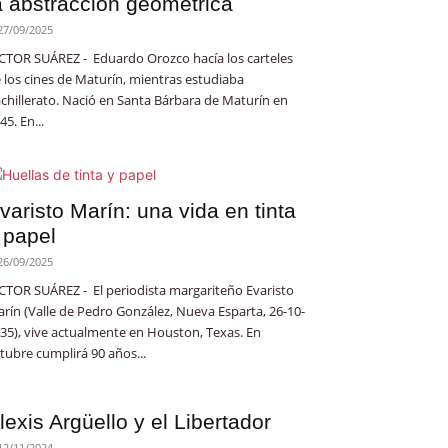
a abstracción geométrica
27/09/2025
CTOR SUÁREZ - Eduardo Orozco hacía los carteles
 los cines de Maturín, mientras estudiaba
chillerato. Nació en Santa Bárbara de Maturín en
45. En...
varisto Marín: una vida en tinta
 papel
26/09/2025
CTOR SUÁREZ - El periodista margariteño Evaristo
rín (Valle de Pedro González, Nueva Esparta, 26-10-
35), vive actualmente en Houston, Texas. En
tubre cumplirá 90 años...
lexis Argüello y el Libertador
12/11/2024