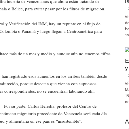
l
ifra incierta de venezolanos que ahora están tratando de
ala o Belice, para evitar pasar por los filtros de migración.
-
VÍ
de
l y Verificación del INM, hay un repunte en el flujo de
ba
 Colombia o Panamá y luego llegan a Centroamérica para
19
hace más de un mes y medio y aunque aún no tenemos cifras
E
y
o han registrado esos aumentos en los arribos también desde
-
n endurecido, porque detectan que vienen con supuestos
VÍ
Ma
ones correspondientes, no se encuentran laborando ahí.
19
oc
Por su parte, Carlos Heredia, profesor del Centro de
fenómeno migratorio procedente de Venezuela será cada día
ud y alimentaria en ese país es “insostenible”.
A
-