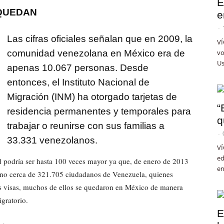
E
 QUEDAN
e
-
Las cifras oficiales señalan que en 2009, la
VÍ
comunidad venezolana en México era de
vo
Us
apenas 10.067 personas. Desde
entonces, el Instituto Nacional de
Migración (INM) ha otorgado tarjetas de
“
residencia permanentes y temporales para
q
trabajar o reunirse con sus familias a
-
33.331 venezolanos.
VÍ
ed
ad podría ser hasta 100 veces mayor ya que, de enero de 2013
en
cano cerca de 321.705 ciudadanos de Venezuela, quienes
us visas, muchos de ellos se quedaron en México de manera
igratorio.
E