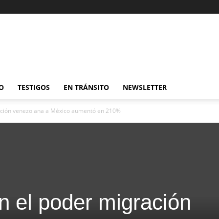
O
TESTIGOS
EN TRÁNSITO
NEWSLETTER
ación venezolana a México aumentó en 210%
 el poder migración