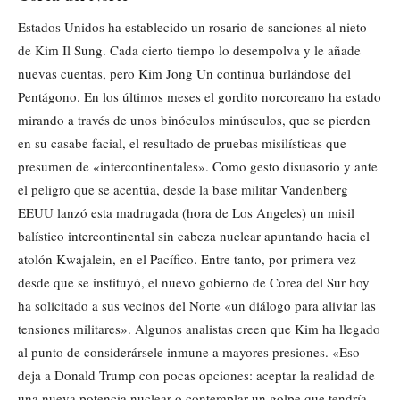
Estados Unidos ha establecido un rosario de sanciones al nieto
de Kim Il Sung. Cada cierto tiempo lo desempolva y le añade
nuevas cuentas, pero Kim Jong Un continua burlándose del
Pentágono. En los últimos meses el gordito norcoreano ha estado
mirando a través de unos binóculos minúsculos, que se pierden
en su casabe facial, el resultado de pruebas misilísticas que
presumen de «intercontinentales». Como gesto disuasorio y ante
el peligro que se acentúa, desde la base militar Vandenberg
EEUU lanzó esta madrugada (hora de Los Angeles) un misil
balístico intercontinental sin cabeza nuclear apuntando hacia el
atolón Kwajalein, en el Pacífico. Entre tanto, por primera vez
desde que se instituyó, el nuevo gobierno de Corea del Sur hoy
ha solicitado a sus vecinos del Norte «un diálogo para aliviar las
tensiones militares». Algunos analistas creen que Kim ha llegado
al punto de considerársele inmune a mayores presiones. «Eso
deja a Donald Trump con pocas opciones: aceptar la realidad de
una nueva potencia nuclear o contemplar un golpe que tendría