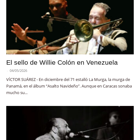
El sello de Willie Colón en Venezuela
-
04/05/2026
VÍCTOR SUÁREZ - En diciembre del 71 estalló La Murga, la murga de
Panamá, en el álbum “Asalto Navideño”. Aunque en Caracas sonaba
mucho su...