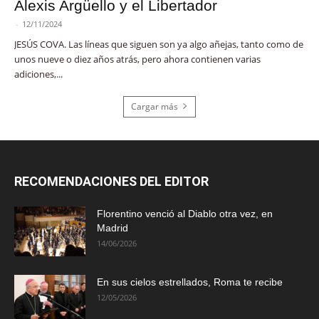
Alexis Argüello y el Libertador
-
12/11/2024
JESÚS COVA. Las líneas que siguen son ya algo añejas, tanto como de
unos nueve o diez años atrás, pero ahora contienen varias
adiciones,...
Cargar más
RECOMENDACIONES DEL EDITOR
Florentino venció al Diablo otra vez, en
Madrid
14/06/2026
En sus cielos estrellados, Roma te recibe
12/05/2026