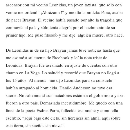
ascensor con mi vecino Leonidas, un joven taxista, que solo con
verme me ordenó “¡Abrázame!” y me dio la noticia: Pana, acaba
de nacer Brayan. El vecino había pasado por alto la tragedia que
conmovía al país y sólo tenía alegría por el nacimiento de su
primer hijo. Me puse filósofo y me dije: alguien muere, otro nace.
De Leonidas ni de su hijo Brayan jamás tuve noticias hasta que
me asomé a su cuenta de Facebook y leí la nota triste de
Leonidas: Brayan fue asesinado en ajuste de cuentas con otro
chamo en La Vega. Lo saludé y recordé que Brayan no llegó a
los 15 años. Al menos –me dijo Leonidas para su consuelo–
habían atrapado al homicida. Danilo Anderson no tuvo esa
suerte. No sabemos si sus matadores están en el gobierno o ya se
fueron a otro país. Demasiada incertidumbre. Me quedo con una
línea de la poeta Esdras Parra, fallecida esa noche y como ella
escribió, “aquí bajo este cielo, sin herencia sin alma, aquí sobre
esta tierra, sin sueños sin nieve”.