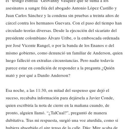
el “testigo estrella” Geovanny Vásquez que se suma a los
asesinatos a sangre fría del abogado Antonio López Castillo y
Juan Carlos Sánchez y la condena sin pruebas a treinta años de
cárcel contra los hermanos Guevara. Con el paso del tiempo han
circulado teorías diversas. Desde la ejecución del sicariato del
presidente colombiano Álvaro Uribe, o la emboscada ordenada
por José Vicente Rangel, o por la banda de los Enanos o del
mismo gobierno, como denunció un familiar de Anderson, quien
luego falleció en extrañas circunstancias. Pero nadie todavía
parece estar en condición de responder a la pregunta ¿Quién
mató y por qué a Danilo Anderson?
Esa noche, a las 11:30, en mitad del suspenso que dejó el
suceso, recababa información para dejársela a Javier Conde,
quien escribiría la nota de cierre en la mañana cuando, de
pronto, alguien llamó. “¿TalCual?”, preguntó de manera
dubitativa. Tras mi respuesta, surgió una voz aturdida, como si
hubiera absorbido el aire tenso de la calle. Dijo: Mire acaba de