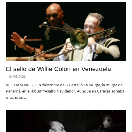
El sello de Willie Colón en Venezuela
-
04/05/2026
VÍCTOR SUÁREZ - En diciembre del 71 estalló La Murga, la murga de
Panamá, en el álbum “Asalto Navideño”. Aunque en Caracas sonaba
mucho su...