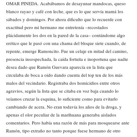
OMAR PINEDA. Acabábamos de desayunar mandocas, queso
blanco rayao y café con leche, que es lo que servía mamá los
sábados y domingos. Por ahora dificulto que lo recuerde con
exactitud pero mi hermano me entretenía –recostados
plácidamente los dos en la pared de la casa– contándome algo
erótico que le pasó con una chama del bloque siete cuando, de
repente, emerge Ramoncito. Fue un celaje en mitad del camino,
presencia insospechada, la caída fortuita e inoportuna que nadie
desea dado que Ramón Guevara aparecía en la lista que
circulaba de boca a oído dando cuenta del top ten de los más
malos del vecindario. Registraba dos homicidios entre otros
agravios, según la lista que se citaba en voz baja cuando lo
veíamos cruzar la esquina, lo suficiente como para evitarlo
cambiando de acera. No eran todavía los años de la droga, y
apenas el olor peculiar de la marihuana generaba aislados
comentarios. Pero había una razón de más para mosquearse ante
Ramón, tipo extraño no tanto porque fuese hermano de otro