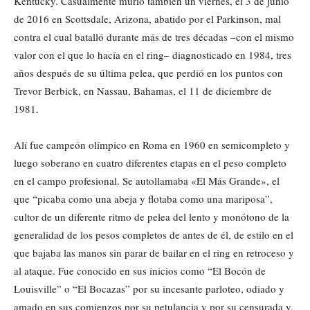
Kentucky. Casualmente murió también un viernes, el 3 de junio
de 2016 en Scottsdale, Arizona, abatido por el Parkinson, mal
contra el cual batalló durante más de tres décadas –con el mismo
valor con el que lo hacía en el ring– diagnosticado en 1984, tres
años después de su última pelea, que perdió en los puntos con
Trevor Berbick, en Nassau, Bahamas, el 11 de diciembre de
1981.
Alí fue campeón olímpico en Roma en 1960 en semicompleto y
luego soberano en cuatro diferentes etapas en el peso completo
en el campo profesional. Se autollamaba «El Más Grande», el
que “picaba como una abeja y flotaba como una mariposa”,
cultor de un diferente ritmo de pelea del lento y monótono de la
generalidad de los pesos completos de antes de él, de estilo en el
que bajaba las manos sin parar de bailar en el ring en retroceso y
al ataque. Fue conocido en sus inicios como “El Bocón de
Louisville” o “El Bocazas” por su incesante parloteo, odiado y
amado en sus comienzos por su petulancia y por su censurada y,