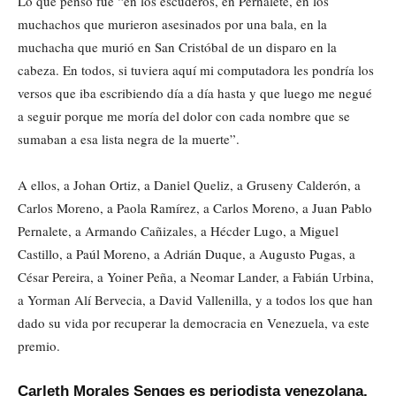
Lo que pensó fue “en los escuderos, en Pernalete, en los
muchachos que murieron asesinados por una bala, en la
muchacha que murió en San Cristóbal de un disparo en la
cabeza. En todos, si tuviera aquí mi computadora les pondría los
versos que iba escribiendo día a día hasta y que luego me negué
a seguir porque me moría del dolor con cada nombre que se
sumaban a esa lista negra de la muerte”.
A ellos, a Johan Ortiz, a Daniel Queliz, a Gruseny Calderón, a
Carlos Moreno, a Paola Ramírez, a Carlos Moreno, a Juan Pablo
Pernalete, a Armando Cañizales, a Hécder Lugo, a Miguel
Castillo, a Paúl Moreno, a Adrián Duque, a Augusto Pugas, a
César Pereira, a Yoiner Peña, a Neomar Lander, a Fabián Urbina,
a Yorman Alí Bervecia, a David Vallenilla, y a todos los que han
dado su vida por recuperar la democracia en Venezuela, va este
premio.
Carleth Morales Senges es periodista venezolana,