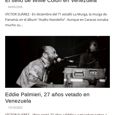
El sello de Willie Colón en Venezuela
-
04/05/2026
VÍCTOR SUÁREZ - En diciembre del 71 estalló La Murga, la murga de
Panamá, en el álbum “Asalto Navideño”. Aunque en Caracas sonaba
mucho su...
Eddie Palmieri, 27 años vetado en
Venezuela
-
13/10/2025
VÍCTOR SUÁREZ - “Nos costó 27 años a Eddie y a mí volver juntos a