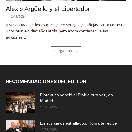
Alexis Argüello y el Libertador
-
12/11/2024
JESÚS COVA. Las líneas que siguen son ya algo añejas, tanto como de
unos nueve o diez años atrás, pero ahora contienen varias
adiciones,...
Cargar más
RECOMENDACIONES DEL EDITOR
Florentino venció al Diablo otra vez, en
Madrid
14/06/2026
En sus cielos estrellados, Roma te recibe
12/05/2026