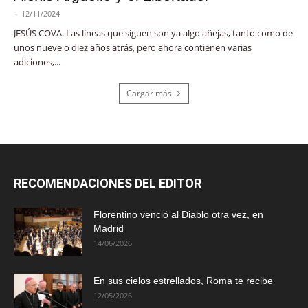
-
12/11/2024
JESÚS COVA. Las líneas que siguen son ya algo añejas, tanto como de
unos nueve o diez años atrás, pero ahora contienen varias
adiciones,...
Cargar más
RECOMENDACIONES DEL EDITOR
Florentino venció al Diablo otra vez, en
Madrid
14/06/2026
En sus cielos estrellados, Roma te recibe
12/05/2026