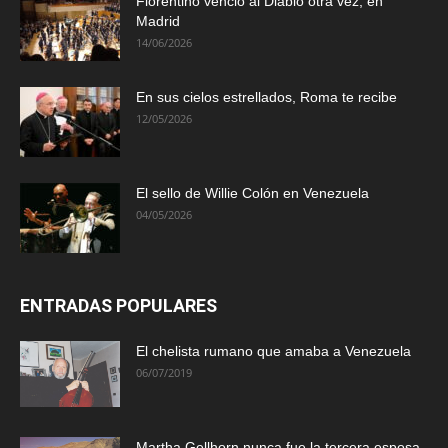
Florentino venció al Diablo otra vez, en
Madrid
14/06/2026
En sus cielos estrellados, Roma te recibe
12/05/2026
El sello de Willie Colón en Venezuela
04/05/2026
ENTRADAS POPULARES
El chelista rumano que amaba a Venezuela
06/07/2019
Martha Gellhorn nunca fue la tercera esposa