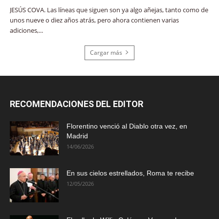
JESÚS COVA. Las líneas que siguen son ya algo añejas, tanto como de
unos nueve o diez años atrás, pero ahora contienen varias
adiciones,...
Cargar más
RECOMENDACIONES DEL EDITOR
Florentino venció al Diablo otra vez, en
Madrid
14/06/2026
En sus cielos estrellados, Roma te recibe
12/05/2026