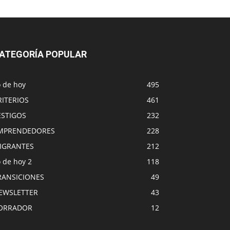
ATEGORÍA POPULAR
o de hoy
495
RITERIOS
461
ESTIGOS
232
MPRENDEDORES
228
IGRANTES
212
 de hoy 2
118
RANSICIONES
49
EWSLETTER
43
ORRADOR
12