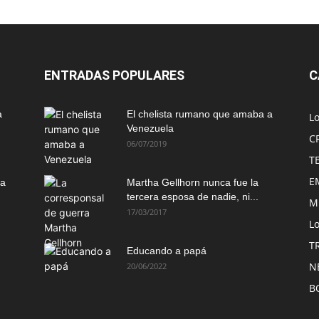
ENTRADAS POPULARES
C
a
El chelista rumano que amaba a
L
Venezuela
C
06/07/2019
T
E
ma
Martha Gellhorn nunca fue la
tercera esposa de nadie, ni...
M
17/03/2017
Lo
T
Educando a papá
N
20/06/2022
B