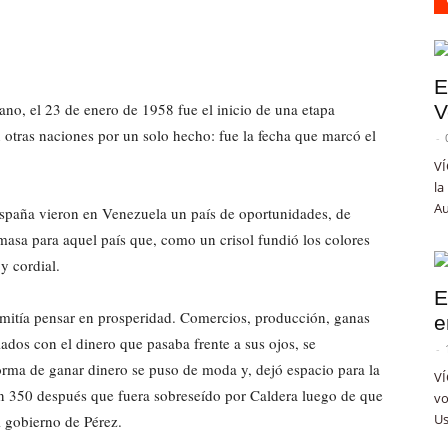
E
lano, el 23 de enero de 1958 fue el inicio de una etapa
V
otras naciones por un solo hecho: fue la fecha que marcó el
-
VÍ
la
Au
 España vieron en Venezuela un país de oportunidades, de
masa para aquel país que, como un crisol fundió los colores
y cordial.
E
mitía pensar en prosperidad. Comercios, producción, ganas
e
ados con el dinero que pasaba frente a sus ojos, se
-
orma de ganar dinero se puso de moda y, dejó espacio para la
VÍ
n 350 después que fuera sobreseído por Caldera luego de que
vo
Us
l gobierno de Pérez.