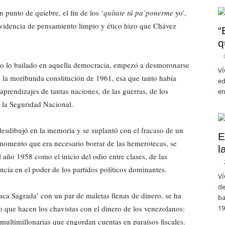
 punto de quiebre, el fin de los ‘
quítate tú pa’ponerme
yo’,
arividencia de pensamiento limpio y ético hizo que Chávez
“
q
-
do lo bailado en aquella democracia, empezó a desmoronarse
VÍ
 la moribunda constitución de 1961, esa que tanto había
ed
aprendizajes de tantas naciones, de las guerras, de los
en
 la Seguridad Nacional.
esdibujó en la memoria y se suplantó con el fracaso de un
E
 momento que era necesario borrar de las hemerotecas, se
l
l año 1958 como el inicio del odio entre clases, de las
-
ancia en el poder de los partidos políticos dominantes.
VÍ
de
a Sagrada’ con un par de maletas llenas de dinero, se ha
ba
o que hacen los chavistas con el dinero de los venezolanos:
19
 multimillonarias que engordan cuentas en paraísos fiscales.