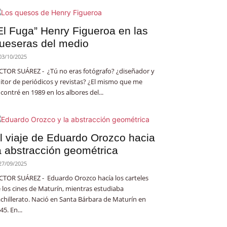
El Fuga” Henry Figueroa en las
ueseras del medio
03/10/2025
CTOR SUÁREZ - ¿Tú no eras fotógrafo? ¿diseñador y
itor de periódicos y revistas? ¿El mismo que me
contré en 1989 en los albores del...
l viaje de Eduardo Orozco hacia
a abstracción geométrica
27/09/2025
CTOR SUÁREZ - Eduardo Orozco hacía los carteles
 los cines de Maturín, mientras estudiaba
chillerato. Nació en Santa Bárbara de Maturín en
45. En...