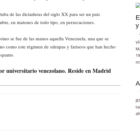
aba de las dictaduras del siglo XX para ser un país
E
mbre, en matones de todo tipo, en persecuciones.
y
-
ómo se fue de las manos aquella Venezuela, una que se
VÍ
 no como este régimen de sátrapas y fariseos que han hecho
Ma
espanto.
19
oc
or universitario venezolano. Reside en Madrid
A
-
JE
ta
ah