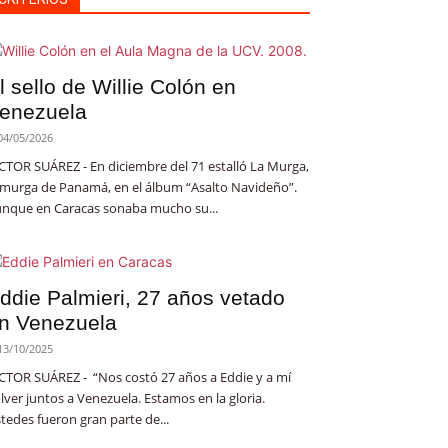
l sello de Willie Colón en
enezuela
04/05/2026
CTOR SUÁREZ - En diciembre del 71 estalló La Murga,
 murga de Panamá, en el álbum “Asalto Navideño”.
nque en Caracas sonaba mucho su...
ddie Palmieri, 27 años vetado
n Venezuela
13/10/2025
CTOR SUÁREZ - “Nos costó 27 años a Eddie y a mí
lver juntos a Venezuela. Estamos en la gloria.
tedes fueron gran parte de...