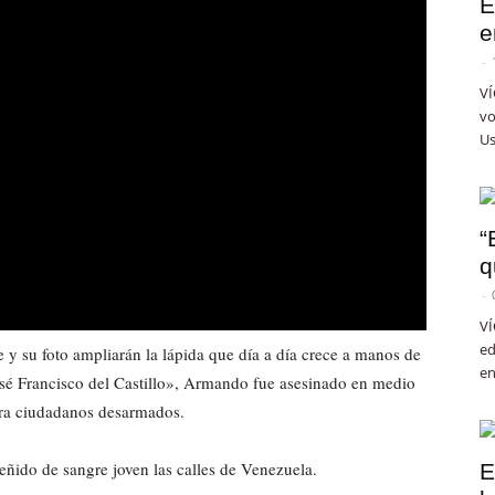
E
e
-
VÍ
vo
Us
“
q
-
VÍ
ed
 y su foto ampliarán la lápida que día a día crece a manos de
en
osé Francisco del Castillo», Armando fue asesinado en medio
tra ciudadanos desarmados.
teñido de sangre joven las calles de Venezuela.
E