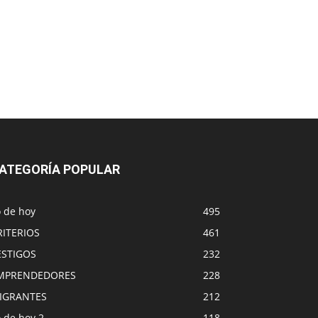
ATEGORÍA POPULAR
o de hoy
495
RITERIOS
461
ESTIGOS
232
MPRENDEDORES
228
IGRANTES
212
 de hoy 2
118