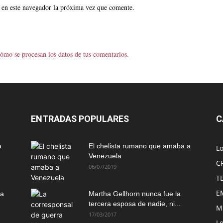
 en este navegador la próxima vez que comente.
ómo se procesan los datos de tus comentarios.
ENTRADAS POPULARES
C
a
El chelista rumano que amaba a
L
Venezuela
C
06/07/2019
T
E
ma
Martha Gellhorn nunca fue la
tercera esposa de nadie, ni...
M
17/03/2017
Lo