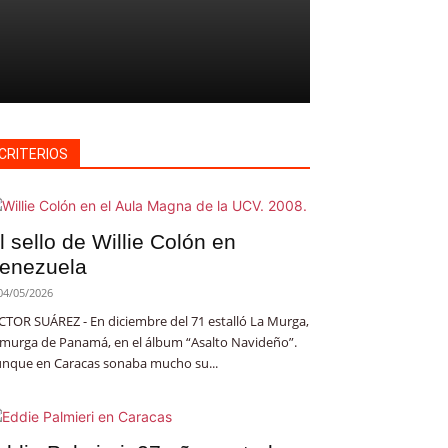
CRITERIOS
l sello de Willie Colón en
enezuela
04/05/2026
CTOR SUÁREZ - En diciembre del 71 estalló La Murga,
 murga de Panamá, en el álbum “Asalto Navideño”.
nque en Caracas sonaba mucho su...