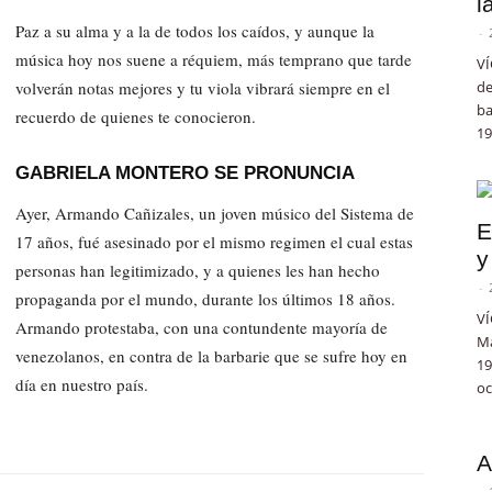
l
Paz a su alma y a la de todos los caídos, y aunque la
-
música hoy nos suene a réquiem, más temprano que tarde
VÍ
volverán notas mejores y tu viola vibrará siempre en el
de
ba
recuerdo de quienes te conocieron.
19
GABRIELA MONTERO SE PRONUNCIA
Ayer, Armando Cañizales, un joven músico del Sistema de
E
17 años, fué asesinado por el mismo regimen el cual estas
y
personas han legitimizado, y a quienes les han hecho
-
propaganda por el mundo, durante los últimos 18 años.
VÍ
Armando protestaba, con una contundente mayoría de
Ma
venezolanos, en contra de la barbarie que se sufre hoy en
19
día en nuestro país.
oc
A
-