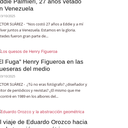
ddie Palmieri, 27 años vetado
n Venezuela
13/10/2025
CTOR SUÁREZ - “Nos costó 27 años a Eddie y a mí
lver juntos a Venezuela. Estamos en la gloria.
tedes fueron gran parte de...
El Fuga” Henry Figueroa en las
ueseras del medio
03/10/2025
CTOR SUÁREZ - ¿Tú no eras fotógrafo? ¿diseñador y
itor de periódicos y revistas? ¿El mismo que me
contré en 1989 en los albores del...
l viaje de Eduardo Orozco hacia