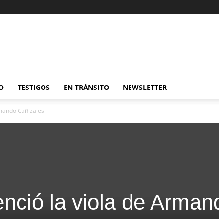
O
TESTIGOS
EN TRÁNSITO
NEWSLETTER
rmando Cañizales
enció la viola de Arman