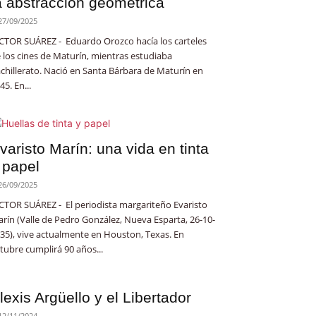
a abstracción geométrica
27/09/2025
CTOR SUÁREZ - Eduardo Orozco hacía los carteles
 los cines de Maturín, mientras estudiaba
chillerato. Nació en Santa Bárbara de Maturín en
45. En...
varisto Marín: una vida en tinta
 papel
26/09/2025
CTOR SUÁREZ - El periodista margariteño Evaristo
rín (Valle de Pedro González, Nueva Esparta, 26-10-
35), vive actualmente en Houston, Texas. En
tubre cumplirá 90 años...
lexis Argüello y el Libertador
12/11/2024