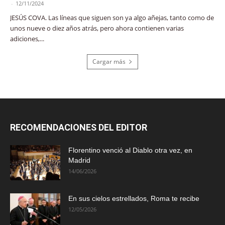
-
12/11/2024
JESÚS COVA. Las líneas que siguen son ya algo añejas, tanto como de
unos nueve o diez años atrás, pero ahora contienen varias
adiciones,...
Cargar más
RECOMENDACIONES DEL EDITOR
Florentino venció al Diablo otra vez, en
Madrid
14/06/2026
En sus cielos estrellados, Roma te recibe
12/05/2026