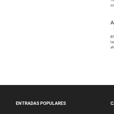
oc
A
-
JE
ta
ah
ENTRADAS POPULARES
C