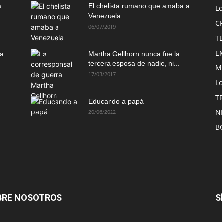
a
El chelista rumano que amaba a
L
Venezuela
C
06/07/2019
T
E
ma
Martha Gellhorn nunca fue la
tercera esposa de nadie, ni...
M
17/03/2017
Lo
T
Educando a papá
N
20/06/2022
B
BRE NOSOTROS
S