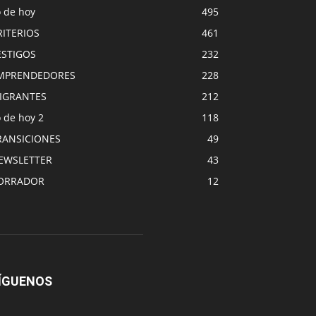
o de hoy
495
RITERIOS
461
ESTIGOS
232
MPRENDEDORES
228
IGRANTES
212
 de hoy 2
118
RANSICIONES
49
EWSLETTER
43
ORRADOR
12
ÍGUENOS