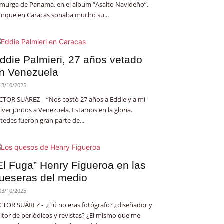
 murga de Panamá, en el álbum “Asalto Navideño”.
nque en Caracas sonaba mucho su...
ddie Palmieri, 27 años vetado
n Venezuela
13/10/2025
CTOR SUÁREZ - “Nos costó 27 años a Eddie y a mí
lver juntos a Venezuela. Estamos en la gloria.
tedes fueron gran parte de...
El Fuga” Henry Figueroa en las
ueseras del medio
03/10/2025
CTOR SUÁREZ - ¿Tú no eras fotógrafo? ¿diseñador y
itor de periódicos y revistas? ¿El mismo que me