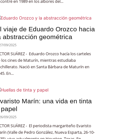
contré en 1989 en los albores del...
l viaje de Eduardo Orozco hacia
a abstracción geométrica
27/09/2025
CTOR SUÁREZ - Eduardo Orozco hacía los carteles
 los cines de Maturín, mientras estudiaba
chillerato. Nació en Santa Bárbara de Maturín en
45. En...
varisto Marín: una vida en tinta
 papel
26/09/2025
CTOR SUÁREZ - El periodista margariteño Evaristo
rín (Valle de Pedro González, Nueva Esparta, 26-10-
35), vive actualmente en Houston, Texas. En