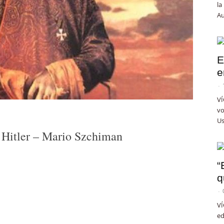
la
Au
E
e
-
VÍ
vo
Us
 Hitler – Mario Szchiman
“
q
-
VÍ
ed