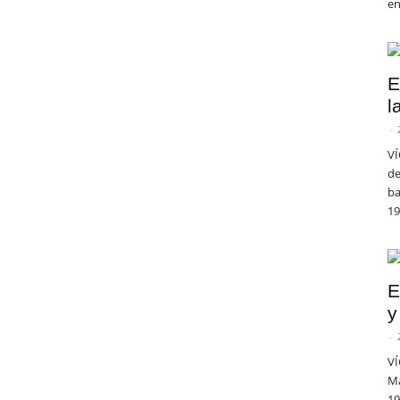
en
E
l
-
VÍ
de
ba
19
E
y
-
VÍ
Ma
19