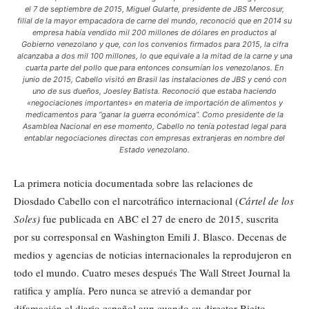
el 7 de septiembre de 2015, Miguel Gularte, presidente de JBS Mercosur,
filial de la mayor empacadora de carne del mundo, reconoció que en 2014 su
empresa había vendido mil 200 millones de dólares en productos al
Gobierno venezolano y que, con los convenios firmados para 2015, la cifra
alcanzaba a dos mil 100 millones, lo que equivale a la mitad de la carne y una
cuarta parte del pollo que para entonces consumían los venezolanos. En
junio de 2015, Cabello visitó en Brasil las instalaciones de JBS y cenó con
uno de sus dueños, Joesley Batista. Reconoció que estaba haciendo
«negociaciones importantes» en materia de importación de alimentos y
medicamentos para “ganar la guerra económica”. Como presidente de la
Asamblea Nacional en ese momento, Cabello no tenía potestad legal para
entablar negociaciones directas con empresas extranjeras en nombre del
Estado venezolano.
La primera noticia documentada sobre las relaciones de
Diosdado Cabello con el narcotráfico internacional (
Cártel de los
Soles)
fue publicada en ABC el 27 de enero de 2015, suscrita
por su corresponsal en Washington Emili J. Blasco. Decenas de
medios y agencias de noticias internacionales la reprodujeron en
todo el mundo. Cuatro meses después The Wall Street Journal la
ratifica y amplía. Pero nunca se atrevió a demandar por
difamación al diario español aun cuando su director Bieito