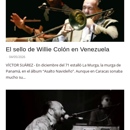
El sello de Willie Colón en Venezuela
-
04/05/2026
VÍCTOR SUÁREZ - En diciembre del 71 estalló La Murga, la murga de
Panamá, en el álbum “Asalto Navideño”. Aunque en Caracas sonaba
mucho su...