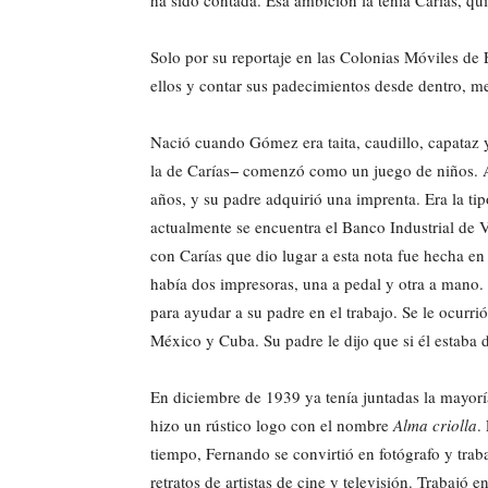
ha sido contada. Esa ambición la tenía Carías, qui
Solo por su reportaje en las Colonias Móviles de 
ellos y contar sus padecimientos desde dentro, m
Nació cuando Gómez era taita, caudillo, capataz 
la de Carías− comenzó como un juego de niños. A
años, y su padre adquirió una imprenta. Era la ti
actualmente se encuentra el Banco Industrial de Ve
con Carías que dio lugar a esta nota fue hecha en
había dos impresoras, una a pedal y otra a mano. 
para ayudar a su padre en el trabajo. Se le ocurr
México y Cuba. Su padre le dijo que si él estaba d
En diciembre de 1939 ya tenía juntadas la mayor
hizo un rústico logo con el nombre
Alma criolla
.
tiempo, Fernando se convirtió en fotógrafo y traba
retratos de artistas de cine y televisión. Trabajó