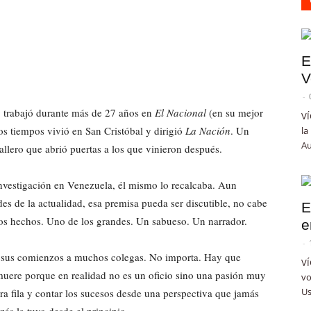
E
V
-
s, trabajó durante más de 27 años en
El Nacional
(en su mejor
VÍ
mos tiempos vivió en San Cristóbal y dirigió
La Nación
. Un
la
Au
allero que abrió puertas a los que vinieron después.
nvestigación en Venezuela, él mismo lo recalcaba. Aun
des de la actualidad, esa premisa pueda ser discutible, no cabe
E
los hechos. Uno de los grandes. Un sabueso. Un narrador.
e
-
de sus comienzos a muchos colegas. No importa. Hay que
VÍ
 muere porque en realidad no es un oficio sino una pasión muy
vo
Us
 fila y contar los sucesos desde una perspectiva que jamás