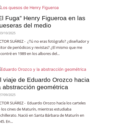
El Fuga” Henry Figueroa en las
ueseras del medio
03/10/2025
CTOR SUÁREZ - ¿Tú no eras fotógrafo? ¿diseñador y
itor de periódicos y revistas? ¿El mismo que me
contré en 1989 en los albores del...
l viaje de Eduardo Orozco hacia
a abstracción geométrica
27/09/2025
CTOR SUÁREZ - Eduardo Orozco hacía los carteles
 los cines de Maturín, mientras estudiaba
chillerato. Nació en Santa Bárbara de Maturín en
45. En...