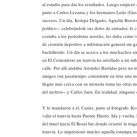
al estadio para dar los resultados. Luego empezó a
junto a Carlos Lezama y los hermanos Ledo (Gust
sucesos. Un día, Kotepa Delgado, Agustín Beroe
político−, celebrándole sus dotes de entrador, lo 
costaba a los periodistas noveles, les daba como v
de cronista deportivo a información general sin g
bachillerato. Un día se acerca a los muchachos 
en El Cementerio un tranvía ha arrollado a un ni
calle. Por allí andaba Arístides Bastidas pero no t
amigos (un pasatiempo consistente en tirar una mo
llegue más cerca con su moneda toma las otras 
del archivo− y Carlos Jaén. En realidad, ninguno e
Y lo mandaron a él, Carías, junto al fotógrafo. K
valía el tranvía hasta Puente Hierro. Ida y vuelta.
del túnel hacia El Rosal fue donde ocurrió la trage
tranvía. Lo impresionó mucho aquella estampa ter