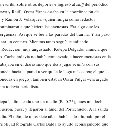
 escribir sobre otros deportes e ingresó al
staff
del periódico
avo y Raúl). Oscar Yanes estaba en la coordinación de
s y Ramón J. Velásquez –quien fungía como redactor
conminaron a que hiciera las encuestas. Era algo que les
ergüenza. Así que se fue a las paradas del tranvía. Y así pasó
anar un centavo. Mientras tanto seguía estudiando
en Redacción, muy angustiado, Kotepa Delgado: anuncia que
ño. Carías todavía no había comenzado a hacer encuestas en la
rabajaba en el diario sino que iba a jugar
orillita
con sus
neda hacia la pared a ver quién le llega más cerca; el que le
monedas en juego); también estaban Oscar Pulgar –encargado
ra todavía periodista.
otepa le dio a cada uno un medio (Bs 0.25), pues una locha
 Fueron, pues, y llegaron al túnel del Portachuelo. A la salida
dia. El niño, de unos siete años, había sido triturado por el
rible. El fotógrafo Carlos Balda lo ayudó aconsejándolo que