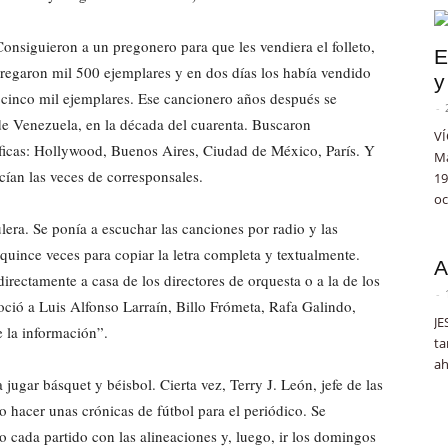
 Consiguieron a un pregonero para que les vendiera el folleto,
E
regaron mil 500 ejemplares y en dos días los había vendido
y
a cinco mil ejemplares. Ese cancionero años después se
-
 de Venezuela, en la década del cuarenta. Buscaron
VÍ
áficas: Hollywood, Buenos Aires, Ciudad de México, París. Y
Ma
ían las veces de corresponsales.
19
oc
era. Se ponía a escuchar las canciones por radio y las
uince veces para copiar la letra completa y textualmente.
A
irectamente a casa de los directores de orquesta o a la de los
-
noció a Luis Alfonso Larraín, Billo Frómeta, Rafa Galindo,
JE
e la información”.
ta
ah
 jugar básquet y béisbol. Cierta vez, Terry J. León, jefe de las
so hacer unas crónicas de fútbol para el periódico. Se
 cada partido con las alineaciones y, luego, ir los domingos