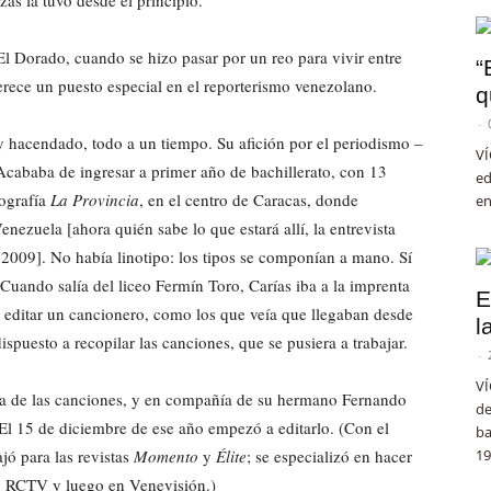
zás la tuvo desde el principio.
El Dorado, cuando se hizo pasar por un reo para vivir entre
“
erece un puesto especial en el reporterismo venezolano.
q
-
y hacendado, todo a un tiempo. Su afición por el periodismo –
VÍ
cababa de ingresar a primer año de bachillerato, con 13
ed
pografía
La Provincia
, en el centro de Caracas, donde
en
nezuela [ahora quién sabe lo que estará allí, la entrevista
 2009]. No había linotipo: los tipos se componían a mano. Sí
Cuando salía del liceo Fermín Toro, Carías iba a la imprenta
E
ió editar un cancionero, como los que veía que llegaban desde
l
ispuesto a recopilar las canciones, que se pusiera a trabajar.
-
VÍ
ía de las canciones, y en compañía de su hermano Fernando
de
 El 15 de diciembre de ese año empezó a editarlo. (Con el
ba
jó para las revistas
Momento
y
Élite
; se especializó en hacer
19
 en RCTV y luego en Venevisión.)