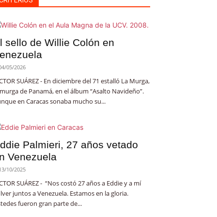
CRITERIOS
l sello de Willie Colón en
enezuela
04/05/2026
CTOR SUÁREZ - En diciembre del 71 estalló La Murga,
 murga de Panamá, en el álbum “Asalto Navideño”.
nque en Caracas sonaba mucho su...
ddie Palmieri, 27 años vetado
n Venezuela
13/10/2025
CTOR SUÁREZ - “Nos costó 27 años a Eddie y a mí
lver juntos a Venezuela. Estamos en la gloria.
tedes fueron gran parte de...