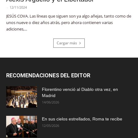
-
12/11/2024
JESÚS COVA. Las líneas que siguen son ya algo añejas, tanto como de
unos nueve o diez años atrás, pero ahora contienen varias
adiciones,...
Cargar más
RECOMENDACIONES DEL EDITOR
Florentino venció al Diablo otra vez, en
Madrid
14/06/2026
En sus cielos estrellados, Roma te recibe
12/05/2026