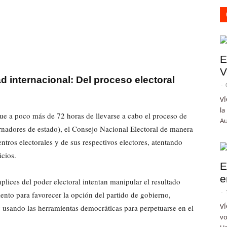
E
V
 internacional: Del proceso electoral
-
VÍ
la
ue a poco más de 72 horas de llevarse a cabo el proceso de
Au
ernadores de estado), el Consejo Nacional Electoral de manera
entros electorales y de sus respectivos electores, atentando
cios.
E
e
lices del poder electoral intentan manipular el resultado
-
nto para favorecer la opción del partido de gobierno,
VÍ
y usando las herramientas democráticas para perpetuarse en el
vo