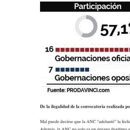
De la ilegalidad de la convocatoria realizada 
Mal puede decirse que la ANC “adelantó” la fech
Además, la ANC no solo es un órgano ilegítimo y 