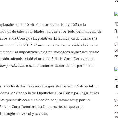
Us
“
gionales en 2016 violó los artículos 160 y 162 de la
q
ndatos de tales autoridades, ya que el período del mandato de
dos a los Consejos Legislativos Estadales) es de cuatro (4)
-
braron en el año 2012. Consecuentemente, se violó el derecho
VÍ
ed
tucional- al impedírseles elegir autoridades regionales dentro
en
misión además, violó el artículo 3 de la Carta Democrática
ones periódicas
, o sea, elecciones dentro de los períodos o
E
l
la fecha de las elecciones regionales para el 15 de octubre
adores, obviando la de Diputados a los Consejos Legislativos
-
ales que establecen su elección conjuntamente y por un
VÍ
de
3 de la Carta Democrática Interamericana que exige
ba
l sufragio universal y secreto.
19