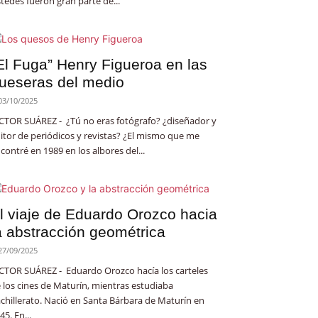
tedes fueron gran parte de...
El Fuga” Henry Figueroa en las
ueseras del medio
03/10/2025
CTOR SUÁREZ - ¿Tú no eras fotógrafo? ¿diseñador y
itor de periódicos y revistas? ¿El mismo que me
contré en 1989 en los albores del...
l viaje de Eduardo Orozco hacia
a abstracción geométrica
27/09/2025
CTOR SUÁREZ - Eduardo Orozco hacía los carteles
 los cines de Maturín, mientras estudiaba
chillerato. Nació en Santa Bárbara de Maturín en
45. En...