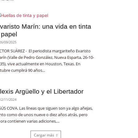
varisto Marín: una vida en tinta
 papel
26/09/2025
CTOR SUÁREZ - El periodista margariteño Evaristo
rín (Valle de Pedro González, Nueva Esparta, 26-10-
35), vive actualmente en Houston, Texas. En
tubre cumplirá 90 años...
lexis Argüello y el Libertador
12/11/2024
SÚS COVA. Las líneas que siguen son ya algo añejas,
nto como de unos nueve o diez años atrás, pero
ora contienen varias adiciones,...
Cargar más