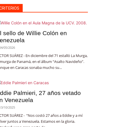
CRITERIOS
l sello de Willie Colón en
enezuela
04/05/2026
CTOR SUÁREZ - En diciembre del 71 estalló La Murga,
 murga de Panamá, en el álbum “Asalto Navideño”.
nque en Caracas sonaba mucho su...
ddie Palmieri, 27 años vetado
n Venezuela
13/10/2025
CTOR SUÁREZ - “Nos costó 27 años a Eddie y a mí
lver juntos a Venezuela. Estamos en la gloria.