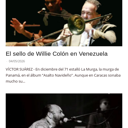
El sello de Willie Colón en Venezuela
-
04/05/2026
VÍCTOR SUÁREZ - En diciembre del 71 estalló La Murga, la murga de
Panamá, en el álbum “Asalto Navideño”. Aunque en Caracas sonaba
mucho su...