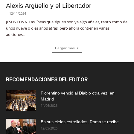
Alexis Argüello y el Libertador
-
12/11/2024
JESÚS COVA. Las líneas que siguen son ya algo añejas, tanto como de
unos nueve o diez años atrás, pero ahora contienen varias
adiciones,...
Cargar más
RECOMENDACIONES DEL EDITOR
Florentino venció al Diablo otra vez, en
Madrid
14/06/2026
En sus cielos estrellados, Roma te recibe
12/05/2026