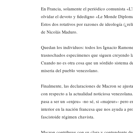
En Francia, solamente el periódico comunista «L
olvidar el devoto y fidedigno «Le Monde Diploma
Estos dos rotativos por razones de ideología (¿re
de Nicolás Maduro.
Quedan los individuos: todos los Ignacio Ramonet
trasnochados especímenes que siguen creyendo la
Cuando no es otra cosa que un sórdido sistema de
miseria del pueblo venezolano.
Finalmente, las declaraciones de Macron se ajustan
con respecto a la actualidad noticiosa venezolan
pasa a ser un «enjeu» -no sé, si «majeur»- pero 
interior en la nación francesa que nos ayuda a pr
fascistoide régimen chavista.
Macron contribuye con su clara y contundente de