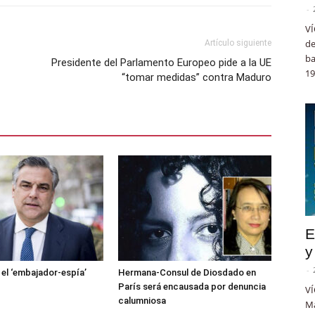
-
VÍ
de
Artículo siguiente
ba
Presidente del Parlamento Europeo pide a la UE
19
“tomar medidas” contra Maduro
E
y
-
 el ‘embajador-espía’
Hermana-Consul de Diosdado en
París será encausada por denuncia
VÍ
calumniosa
Ma