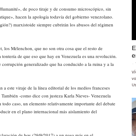
’Humanité», de poco tiraje y de consumo microscópico, sin
tique», hacen la apología todavía del gobierno venezolano.
ligión?) marxistoide siempre cubrirán los abusos del régimen
E
, los Mélenchon, que no son otra cosa que el resto de
e
 tontería de que eso que hay en Venezuela es una revolución.
 corrupción generalizado que ha conducido a la ruina y a la
-
VÍ
vo
Us
 a este viraje de la línea editorial de los medios franceses
a. También -como dice con justeza Karla Nieves- Venezuela
en todo caso, un elemento relativamente importante del debate
oducir en el plano internacional más aislamiento del
claración de hoy (29/9/2017) a un paso más en el