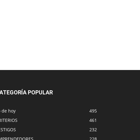
ATEGORÍA POPULAR
o de hoy
495
RITERIOS
461
ESTIGOS
232
MPRENDEDORES
228