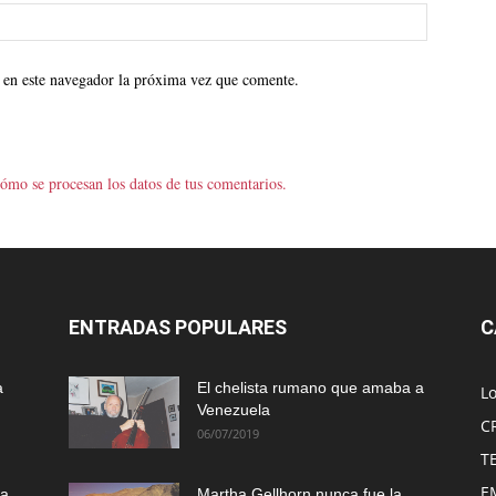
 en este navegador la próxima vez que comente.
ómo se procesan los datos de tus comentarios.
ENTRADAS POPULARES
C
a
El chelista rumano que amaba a
L
Venezuela
C
06/07/2019
T
E
ma
Martha Gellhorn nunca fue la