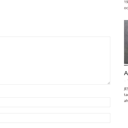
19
oc
A
-
JE
ta
ah