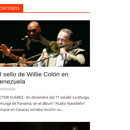
CRITERIOS
l sello de Willie Colón en
enezuela
04/05/2026
CTOR SUÁREZ - En diciembre del 71 estalló La Murga,
 murga de Panamá, en el álbum “Asalto Navideño”.
nque en Caracas sonaba mucho su...