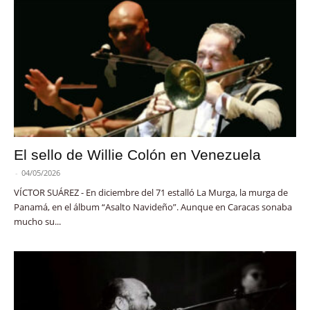
El sello de Willie Colón en Venezuela
-
04/05/2026
VÍCTOR SUÁREZ - En diciembre del 71 estalló La Murga, la murga de
Panamá, en el álbum “Asalto Navideño”. Aunque en Caracas sonaba
mucho su...