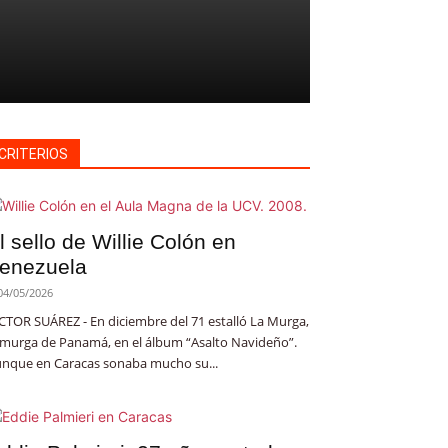
CRITERIOS
l sello de Willie Colón en
enezuela
04/05/2026
CTOR SUÁREZ - En diciembre del 71 estalló La Murga,
 murga de Panamá, en el álbum “Asalto Navideño”.
nque en Caracas sonaba mucho su...