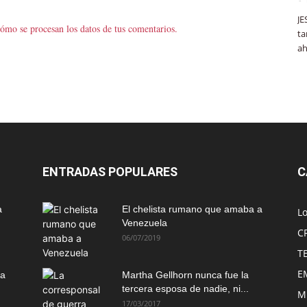
JE
ómo se procesan los datos de tus comentarios.
ta
ah
ENTRADAS POPULARES
C
a
El chelista rumano que amaba a
L
Venezuela
C
06/07/2019
T
E
ma
Martha Gellhorn nunca fue la
tercera esposa de nadie, ni...
M
17/03/2017