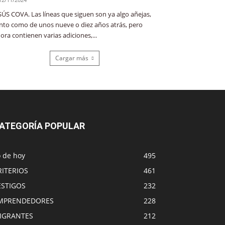
SÚS COVA. Las líneas que siguen son ya algo añejas,
nto como de unos nueve o diez años atrás, pero
ora contienen varias adiciones,...
Cargar más
ATEGORÍA POPULAR
o de hoy
495
RITERIOS
461
ESTIGOS
232
MPRENDEDORES
228
IGRANTES
212