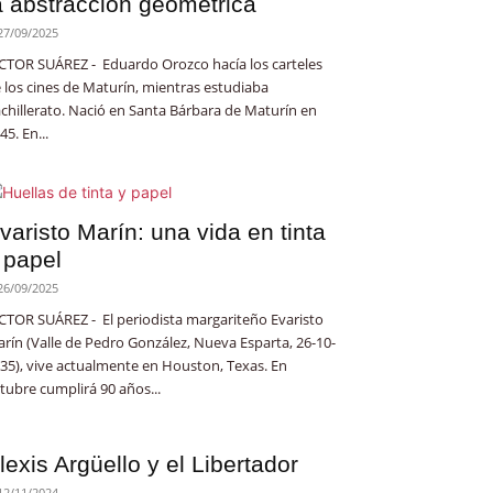
a abstracción geométrica
27/09/2025
CTOR SUÁREZ - Eduardo Orozco hacía los carteles
 los cines de Maturín, mientras estudiaba
chillerato. Nació en Santa Bárbara de Maturín en
45. En...
varisto Marín: una vida en tinta
 papel
26/09/2025
CTOR SUÁREZ - El periodista margariteño Evaristo
rín (Valle de Pedro González, Nueva Esparta, 26-10-
35), vive actualmente en Houston, Texas. En
tubre cumplirá 90 años...
lexis Argüello y el Libertador
12/11/2024