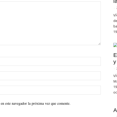
l
-
VÍ
de
ba
19
E
y
-
VÍ
Ma
19
oc
 en este navegador la próxima vez que comente.
A
-