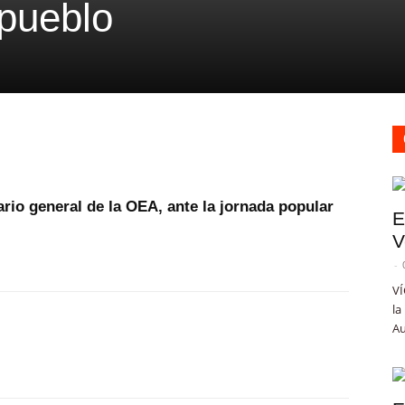
 pueblo
rio general de la OEA, ante la jornada popular
E
V
-
VÍ
la
Au