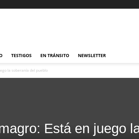
O
TESTIGOS
EN TRÁNSITO
NEWSLETTER
ego la soberanía del pueblo
magro: Está en juego l