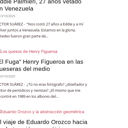
ddie Palmieri, 27 años vetado
n Venezuela
13/10/2025
CTOR SUÁREZ - “Nos costó 27 años a Eddie y a mí
lver juntos a Venezuela. Estamos en la gloria.
tedes fueron gran parte de...
El Fuga” Henry Figueroa en las
ueseras del medio
03/10/2025
CTOR SUÁREZ - ¿Tú no eras fotógrafo? ¿diseñador y
itor de periódicos y revistas? ¿El mismo que me
contré en 1989 en los albores del...
l viaje de Eduardo Orozco hacia