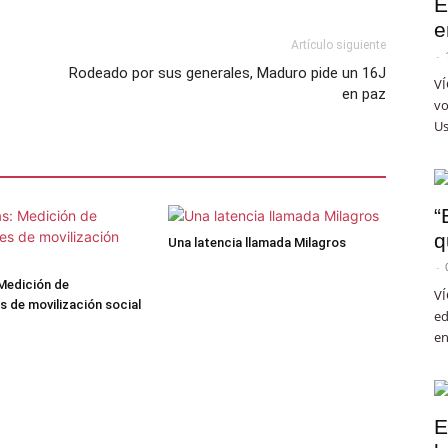
E
e
Artículo siguiente
-
Rodeado por sus generales, Maduro pide un 16J
VÍ
en paz
vo
Us
“
q
Una latencia llamada Milagros
-
Medición de
VÍ
 de movilización social
ed
en
E