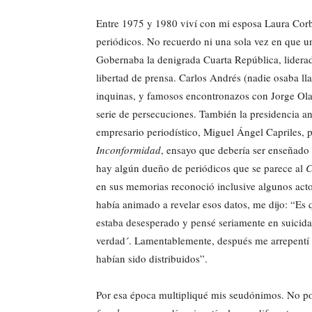
Entre 1975 y 1980 viví con mi esposa Laura Corba
periódicos. No recuerdo ni una sola vez en que u
Gobernaba la denigrada Cuarta República, liderad
libertad de prensa. Carlos Andrés (nadie osaba lla
inquinas, y famosos encontronazos con Jorge Olava
serie de persecuciones. También la presidencia an
empresario periodístico, Miguel Ángel Capriles, p
Inconformidad
, ensayo que debería ser enseñado 
hay algún dueño de periódicos que se parece al
C
en sus memorias reconoció inclusive algunos act
había animado a revelar esos datos, me dijo: “Es 
estaba desesperado y pensé seriamente en suicida
verdad´. Lamentablemente, después me arrepentí y
habían sido distribuidos”.
Por esa época multipliqué mis seudónimos. No po