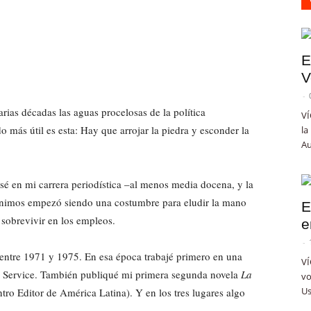
E
V
-
ias décadas las aguas procelosas de la política
VÍ
 más útil es esta: Hay que arrojar la piedra y esconder la
la
Au
é en mi carrera periodística –al menos media docena, y la
nimos empezó siendo una costumbre para eludir la mano
E
sobrevivir en los empleos.
e
-
 entre 1971 y 1975. En esa época trabajé primero en una
VÍ
ess Service. También publiqué mi primera segunda novela
La
vo
Us
ntro Editor de América Latina). Y en los tres lugares algo