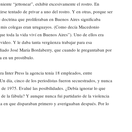
iente “jettonear”, exhibir excesivamente el rostro. En
se tentado de privar a uno del rostro. Y en otras, porque ser
 doctrina que proliferaban en Buenos Aires significaba
de mis colegas eran uruguayos. (Como decía Macedonio
e toda la vida viví en Buenos Aires”). Uno de ellos era
video. Y le daba tanta vergüenza trabajar para esa
ndiado José María Bordaberry, que cuando le preguntaban por
a en un prostíbulo.
a Inter Press la agencia tenía 18 empleados, entre
. Un día, cinco de los periodistas fueron secuestrados, y nunca
de 1975. Evalué las posibilidades. ¿Debía ignorar lo que
o de la fábula? Y aunque nunca fui partidario de la violencia
ca en que disparaban primero y averiguaban después. Por lo