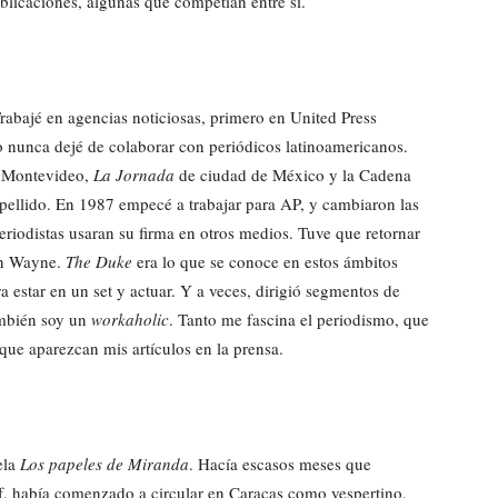
ublicaciones, algunas que competían entre sí.
abajé en agencias noticiosas, primero en United Press
ro nunca dejé de colaborar con periódicos latinoamericanos.
Montevideo,
La Jornada
de ciudad de México y la Cadena
pellido. En 1987 empecé a trabajar para AP, y cambiaron las
eriodistas usaran su firma en otros medios. Tuve que retornar
hn Wayne.
The Duke
era lo que se conoce en estos ámbitos
 estar en un set y actuar. Y a veces, dirigió segmentos de
ambién soy un
workaholic
. Tanto me fascina el periodismo, que
que aparezcan mis artículos en la prensa.
ela
Los papeles de Miranda
. Hacía escasos meses que
ff, había comenzado a circular en Caracas como vespertino.