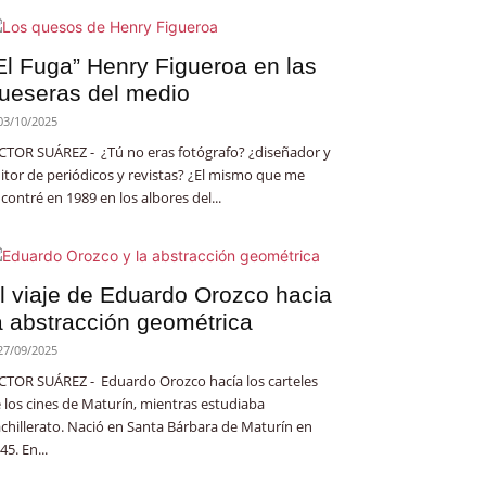
El Fuga” Henry Figueroa en las
ueseras del medio
03/10/2025
CTOR SUÁREZ - ¿Tú no eras fotógrafo? ¿diseñador y
itor de periódicos y revistas? ¿El mismo que me
contré en 1989 en los albores del...
l viaje de Eduardo Orozco hacia
a abstracción geométrica
27/09/2025
CTOR SUÁREZ - Eduardo Orozco hacía los carteles
 los cines de Maturín, mientras estudiaba
chillerato. Nació en Santa Bárbara de Maturín en
45. En...