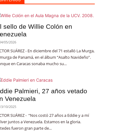
l sello de Willie Colón en
enezuela
04/05/2026
CTOR SUÁREZ - En diciembre del 71 estalló La Murga,
 murga de Panamá, en el álbum “Asalto Navideño”.
nque en Caracas sonaba mucho su...
ddie Palmieri, 27 años vetado
n Venezuela
13/10/2025
CTOR SUÁREZ - “Nos costó 27 años a Eddie y a mí
lver juntos a Venezuela. Estamos en la gloria.
tedes fueron gran parte de...