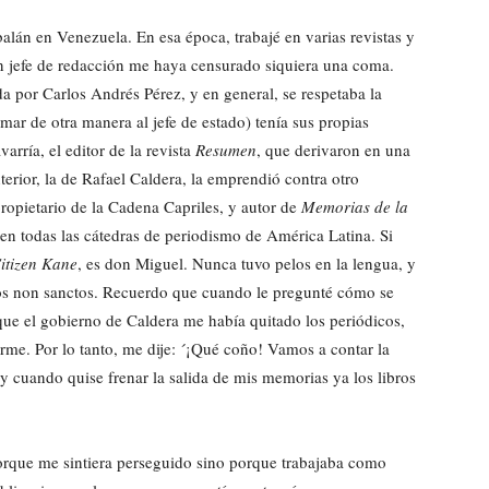
lán en Venezuela. En esa época, trabajé en varias revistas y
n jefe de redacción me haya censurado siquiera una coma.
a por Carlos Andrés Pérez, y en general, se respetaba la
mar de otra manera al jefe de estado) tenía sus propias
rría, el editor de la revista
Resumen
, que derivaron en una
terior, la de Rafael Caldera, la emprendió contra otro
ropietario de la Cadena Capriles, y autor de
Memorias de la
en todas las cátedras de periodismo de América Latina. Si
itizen Kane
, es don Miguel. Nunca tuvo pelos en la lengua, y
os non sanctos. Recuerdo que cuando le pregunté cómo se
que el gobierno de Caldera me había quitado los periódicos,
rme. Por lo tanto, me dije: ´¡Qué coño! Vamos a contar la
 cuando quise frenar la salida de mis memorias ya los libros
rque me sintiera perseguido sino porque trabajaba como