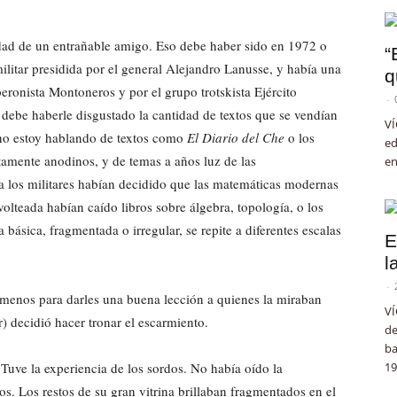
edad de un entrañable amigo. Eso debe haber sido en 1972 o
“
litar presidida por el general Alejandro Lanusse, y había una
q
 peronista Montoneros y por el grupo trotskista Ejército
-
 debe haberle disgustado la cantidad de textos que se vendían
VÍ
 Y no estoy hablando de textos como
El Diario del Che
o los
ed
ctamente anodinos, y de temas a años luz de las
en
a los militares habían decidido que las matemáticas modernas
lteada habían caído libros sobre álgebra, topología, o los
 básica, fragmentada o irregular, se repite a diferentes escalas
E
l
-
lo menos para darles una buena lección a quienes la miraban
VÍ
r) decidió hacer tronar el escarmiento.
de
ba
. Tuve la experiencia de los sordos. No había oído la
19
os. Los restos de su gran vitrina brillaban fragmentados en el