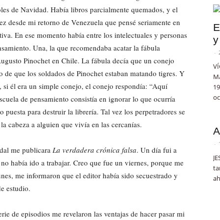
oles de Navidad. Había libros parcialmente quemados, y el
a vez desde mi retorno de Venezuela que pensé seriamente en
E
ptiva. En ese momento había entre los intelectuales y personas
y
ensamiento. Una, la que recomendaba acatar la fábula
-
 Augusto Pinochet en Chile. La fábula decía que un conejo
VÍ
o de que los soldados de Pinochet estaban matando tigres. Y
Ma
 si él era un simple conejo, el conejo respondía: “Aquí
19
oc
scuela de pensamiento consistía en ignorar lo que ocurría
 puesta para destruir la librería. Tal vez los perpetradores se
la cabeza a alguien que vivía en las cercanías.
A
-
edal me publicara
La verdadera crónica falsa
. Un día fui a
JE
r no había ido a trabajar. Creo que fue un viernes, porque me
ta
lunes, me informaron que el editor había sido secuestrado y
ah
e estudio.
serie de episodios me revelaron las ventajas de hacer pasar mi