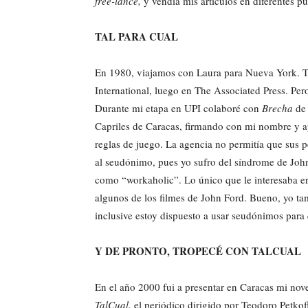
free-lance,
y vendía mis artículos en diferentes p
TAL PARA CUAL
En 1980, viajamos con Laura para Nueva York. Tr
International, luego en The Associated Press. Pe
Durante mi etapa en UPI colaboré con
Brecha
de 
Capriles de Caracas, firmando con mi nombre y a
reglas de juego. La agencia no permitía que sus p
al seudónimo, pues yo sufro del síndrome de Jo
como “workaholic”. Lo único que le interesaba era
algunos de los filmes de John Ford. Bueno, yo t
inclusive estoy dispuesto a usar seudónimos para 
Y DE PRONTO, TROPECÉ CON TALCUAL
En el año 2000 fui a presentar en Caracas mi nov
TalCual
, el periódico dirigido por Teodoro Petko